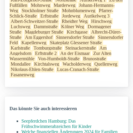
Fußfällen
Mohnweg
Marderweg
Johann-Hermanns-
Weg
Stockholmer Straße
Mohnblumenweg
Pfarrer-
Schlick-Straße
Erftstraße
Jordeweg
Aurikelweg 3
Albert-Schweitzer-Straße
Rheidter Weg
Hirschweg
Luchsweg
Dammstraße
Kölner Weg
Dormagener
Straße
Magdeburger Straße
Kirchgasse
Albrecht-Dürer-
Straße
Am Eggershof
Sinnersdorfer Straße
Sinnersdorfer
Feld
Kapellenweg
Skateplatz Glessener Straße
Karlstraße
Tomburgstraße
Steinackerstraße
Am
Angelsdorn
Erftstraße 2
An der Eismaar
Zur Alten
Wassermühle
Von-Humboldt-Straße
Brunostraße
Mondallee
Kirchtalsweg
Wacholderweg
Quellenweg
Nikolaus-Ehlen-Straße
Lucas-Cranach-Straße
Fasanenweg
Das könnte Sie auch interessieren
Seepferdchen Hamburg: Das
Frühschwimmerabzeichen für Kinder
Welche finanziellen Änderungen 2024 für Familien