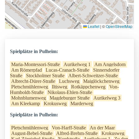
Leaflet
|
©
OpenStreetMap
Spielplätze in Pulheim:
Maria-Montessori-Straße
Aurikelweg 1
Am Angelsdorn
Am Römerpfad
Lucas-Cranach-Straße
Sinnersdorfer
Straße
Stockholmer Straße
Albert-Schweitzer-Straße
Albrecht-Dürer-Straße
Luchsweg
Maiglöckchenweg
Pletschmühlenweg
Iltisweg
Rotkäppchenweg
Von-
Humboldt-Straße
Nikolaus-Ehlen-Straße
Mohnblumenweg
Magdeburger Straße
Aurikelweg 3
Am Kleekamp
Krokusweg
Marderweg
Spielplätze in Pulheim:
Pletschmühlenweg
Von-Harff-Straße
An der Maar
August-Bebel-Straße
Alfred-Brehm-Straße
Krokusweg
Karl-Zörgiebel-Straße
Nordstraße
Aurikelweg 1
Zu den