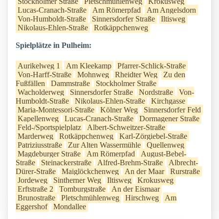
Stockholmer Straße
Pletschmühlenweg
Krokusweg
Lucas-Cranach-Straße
Am Römerpfad
Am Angelsdorn
Von-Humboldt-Straße
Sinnersdorfer Straße
Iltisweg
Nikolaus-Ehlen-Straße
Rotkäppchenweg
Spielplätze in Pulheim:
Aurikelweg 1
Am Kleekamp
Pfarrer-Schlick-Straße
Von-Harff-Straße
Mohnweg
Rheidter Weg
Zu den
Fußfällen
Dammstraße
Stockholmer Straße
Wacholderweg
Sinnersdorfer Straße
Nordstraße
Von-
Humboldt-Straße
Nikolaus-Ehlen-Straße
Kirchgasse
Maria-Montessori-Straße
Kölner Weg
Sinnersdorfer Feld
Kapellenweg
Lucas-Cranach-Straße
Dormagener Straße
Feld-/Sportspielplatz
Albert-Schweitzer-Straße
Marderweg
Rotkäppchenweg
Karl-Zörgiebel-Straße
Patriziusstraße
Zur Alten Wassermühle
Quellenweg
Magdeburger Straße
Am Römerpfad
August-Bebel-
Straße
Steinackerstraße
Alfred-Brehm-Straße
Albrecht-
Dürer-Straße
Maiglöckchenweg
An der Maar
Rurstraße
Jordeweg
Sintherner Weg
Iltisweg
Krokusweg
Erftstraße 2
Tomburgstraße
An der Eismaar
Brunostraße
Pletschmühlenweg
Hirschweg
Am
Eggershof
Mondallee