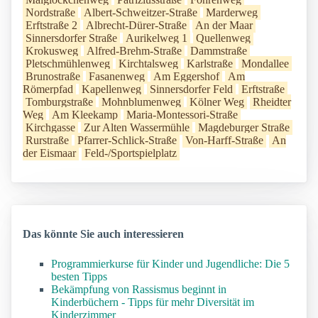
Nordstraße
Albert-Schweitzer-Straße
Marderweg
Erftstraße 2
Albrecht-Dürer-Straße
An der Maar
Sinnersdorfer Straße
Aurikelweg 1
Quellenweg
Krokusweg
Alfred-Brehm-Straße
Dammstraße
Pletschmühlenweg
Kirchtalsweg
Karlstraße
Mondallee
Brunostraße
Fasanenweg
Am Eggershof
Am
Römerpfad
Kapellenweg
Sinnersdorfer Feld
Erftstraße
Tomburgstraße
Mohnblumenweg
Kölner Weg
Rheidter
Weg
Am Kleekamp
Maria-Montessori-Straße
Kirchgasse
Zur Alten Wassermühle
Magdeburger Straße
Rurstraße
Pfarrer-Schlick-Straße
Von-Harff-Straße
An
der Eismaar
Feld-/Sportspielplatz
Das könnte Sie auch interessieren
Programmierkurse für Kinder und Jugendliche: Die 5
besten Tipps
Bekämpfung von Rassismus beginnt in
Kinderbüchern - Tipps für mehr Diversität im
Kinderzimmer