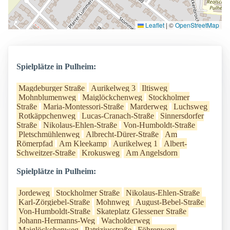
Leaflet
|
©
OpenStreetMap
Spielplätze in Pulheim:
Magdeburger Straße
Aurikelweg 3
Iltisweg
Mohnblumenweg
Maiglöckchenweg
Stockholmer
Straße
Maria-Montessori-Straße
Marderweg
Luchsweg
Rotkäppchenweg
Lucas-Cranach-Straße
Sinnersdorfer
Straße
Nikolaus-Ehlen-Straße
Von-Humboldt-Straße
Pletschmühlenweg
Albrecht-Dürer-Straße
Am
Römerpfad
Am Kleekamp
Aurikelweg 1
Albert-
Schweitzer-Straße
Krokusweg
Am Angelsdorn
Spielplätze in Pulheim:
Jordeweg
Stockholmer Straße
Nikolaus-Ehlen-Straße
Karl-Zörgiebel-Straße
Mohnweg
August-Bebel-Straße
Von-Humboldt-Straße
Skateplatz Glessener Straße
Johann-Hermanns-Weg
Wacholderweg
Maiglöckchenweg
Patriziusstraße
Föhrenweg