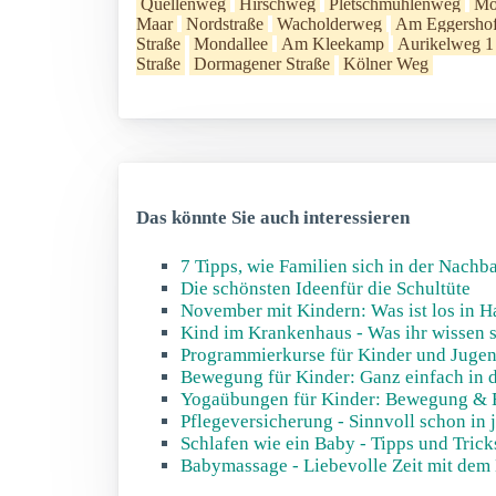
Quellenweg
Hirschweg
Pletschmühlenweg
Mo
Maar
Nordstraße
Wacholderweg
Am Eggersho
Straße
Mondallee
Am Kleekamp
Aurikelweg 1
Straße
Dormagener Straße
Kölner Weg
Das könnte Sie auch interessieren
7 Tipps, wie Familien sich in der Nach
Die schönsten Ideenfür die Schultüte
November mit Kindern: Was ist los in 
Kind im Krankenhaus - Was ihr wissen s
Programmierkurse für Kinder und Jugend
Bewegung für Kinder: Ganz einfach in d
Yogaübungen für Kinder: Bewegung & 
Pflegeversicherung - Sinnvoll schon in 
Schlafen wie ein Baby - Tipps und Tric
Babymassage - Liebevolle Zeit mit dem