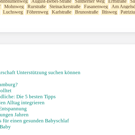
hnblumenweg
August-Bebel-Straße
Sintherner Weg
Erftstraße
Si
f
Mohnweg
Rurstraße
Steinackerstraße
Fasanenweg
Am Angelsd
Luchsweg
Föhrenweg
Karlstraße
Brunostraße
Iltisweg
Patrizi
barschaft Unterstützung suchen können
Hamburg?
olltet
liche: Die 5 besten Tipps
en Alltag integrieren
Entspannung
jungen Jahren
ks für einen gesunden Babyschlaf
 Baby