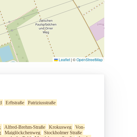
Leaflet
|
©
OpenStreetMap
d
Erftstraße
Patriziusstraße
g
Alfred-Brehm-Straße
Krokusweg
Von-
g
Maiglöckchenweg
Stockholmer Straße