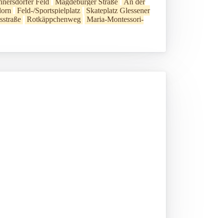
nnersdorfer Feld
Magdeburger Straße
An der
orn
Feld-/Sportspielplatz
Skateplatz Glessener
usstraße
Rotkäppchenweg
Maria-Montessori-