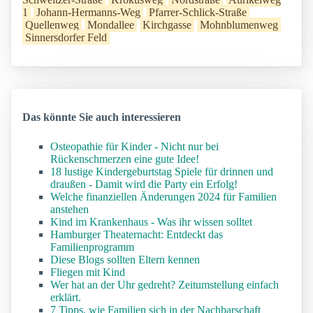
1
Johann-Hermanns-Weg
Pfarrer-Schlick-Straße
Quellenweg
Mondallee
Kirchgasse
Mohnblumenweg
Sinnersdorfer Feld
Das könnte Sie auch interessieren
Osteopathie für Kinder - Nicht nur bei
Rückenschmerzen eine gute Idee!
18 lustige Kindergeburtstag Spiele für drinnen und
draußen - Damit wird die Party ein Erfolg!
Welche finanziellen Änderungen 2024 für Familien
anstehen
Kind im Krankenhaus - Was ihr wissen solltet
Hamburger Theaternacht: Entdeckt das
Familienprogramm
Diese Blogs sollten Eltern kennen
Fliegen mit Kind
Wer hat an der Uhr gedreht? Zeitumstellung einfach
erklärt.
7 Tipps, wie Familien sich in der Nachbarschaft