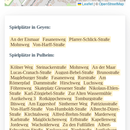
Leaflet
|
©
OpenStreetMap
Spielplätze in Geyen:
An der Eismaar
Fasanenweg
Pfarrer-Schlick-Straße
Mohnweg
Von-Harff-Straße
Spielplätze in Pulheim:
Kölner Weg
Steinackerstraße
Mohnweg
An der Maar
Lucas-Cranach-Straße
August-Bebel-Straße
Brunostraße
Magdeburger Straße
Fasanenweg
Rurstraße
Am
Römerpfad
Dammstraße
Hirschweg
Luchsweg
Föhrenweg
Skateplatz Glessener Straße
Nikolaus-Ehlen-
Straße
Karl-Zörgiebel-Straße
Zur Alten Wassermühle
Aurikelweg 3
Rotkäppchenweg
Tomburgstraße
Iltisweg
Am Eggershof
Sintherner Weg
Patriziusstraße
Von-Harff-Straße
Von-Humboldt-Straße
Albrecht-Dürer-
Straße
Kirchtalsweg
Alfred-Brehm-Straße
Marderweg
Karlstraße
Maiglöckchenweg
Erftstraße
Kapellenweg
Jordeweg
Wacholderweg
Zu den Fußfällen
Albert-
Schweitzer-Straße
Krokusweg
Nordstraße
Aurikelweg