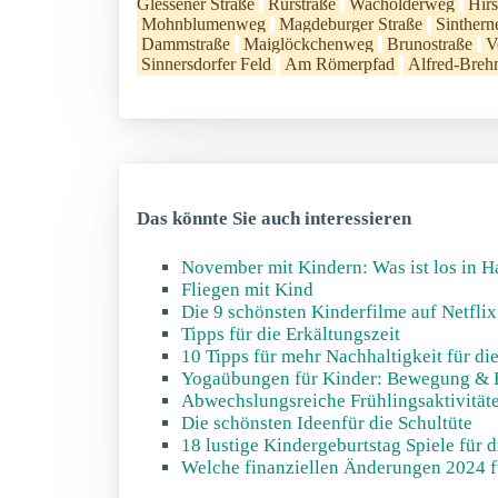
Glessener Straße
Rurstraße
Wacholderweg
Hir
Mohnblumenweg
Magdeburger Straße
Sinthern
Dammstraße
Maiglöckchenweg
Brunostraße
V
Sinnersdorfer Feld
Am Römerpfad
Alfred-Breh
Das könnte Sie auch interessieren
November mit Kindern: Was ist los in 
Fliegen mit Kind
Die 9 schönsten Kinderfilme auf Netflix
Tipps für die Erkältungszeit
10 Tipps für mehr Nachhaltigkeit für di
Yogaübungen für Kinder: Bewegung & 
Abwechslungsreiche Frühlingsaktivität
Die schönsten Ideenfür die Schultüte
18 lustige Kindergeburtstag Spiele für 
Welche finanziellen Änderungen 2024 f