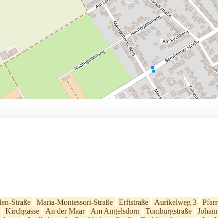
len-Straße
Maria-Montessori-Straße
Erftstraße
Aurikelweg 3
Pfarr
Kirchgasse
An der Maar
Am Angelsdorn
Tomburgstraße
Johan