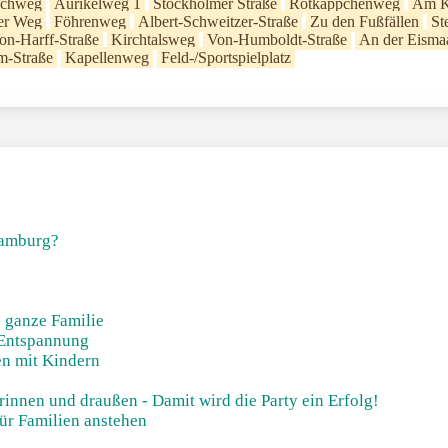
schweg
Aurikelweg 1
Stockholmer Straße
Rotkäppchenweg
Am K
er Weg
Föhrenweg
Albert-Schweitzer-Straße
Zu den Fußfällen
St
on-Harff-Straße
Kirchtalsweg
Von-Humboldt-Straße
An der Eisma
m-Straße
Kapellenweg
Feld-/Sportspielplatz
Hamburg?
e ganze Familie
Entspannung
en mit Kindern
drinnen und draußen - Damit wird die Party ein Erfolg!
ür Familien anstehen