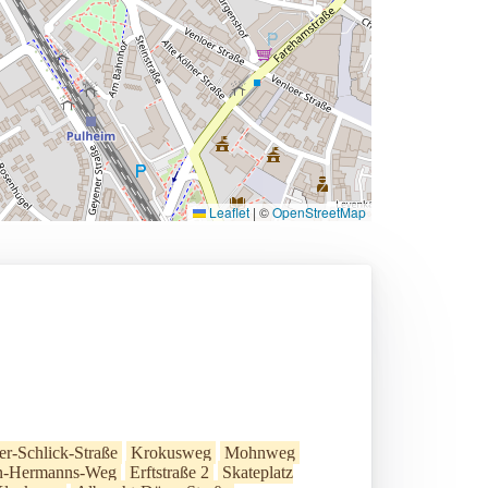
Leaflet
|
©
OpenStreetMap
er-Schlick-Straße
Krokusweg
Mohnweg
n-Hermanns-Weg
Erftstraße 2
Skateplatz