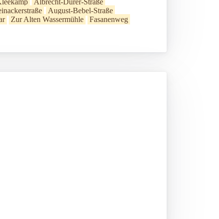
leekamp
Albrecht-Dürer-Straße
einackerstraße
August-Bebel-Straße
ar
Zur Alten Wassermühle
Fasanenweg