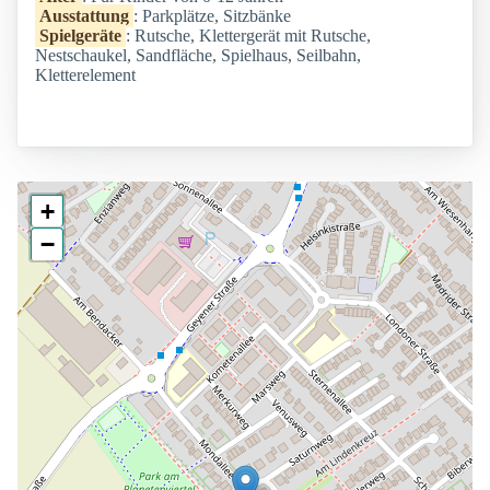
Ausstattung
: Parkplätze, Sitzbänke
Spielgeräte
: Rutsche, Klettergerät mit Rutsche,
Nestschaukel, Sandfläche, Spielhaus, Seilbahn,
Kletterelement
+
−