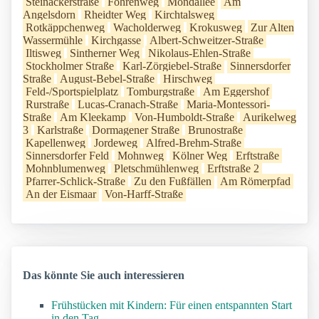
Steinackerstraße
Föhrenweg
Mondallee
Am
Angelsdorn
Rheidter Weg
Kirchtalsweg
Rotkäppchenweg
Wacholderweg
Krokusweg
Zur Alten
Wassermühle
Kirchgasse
Albert-Schweitzer-Straße
Iltisweg
Sintherner Weg
Nikolaus-Ehlen-Straße
Stockholmer Straße
Karl-Zörgiebel-Straße
Sinnersdorfer
Straße
August-Bebel-Straße
Hirschweg
Feld-/Sportspielplatz
Tomburgstraße
Am Eggershof
Rurstraße
Lucas-Cranach-Straße
Maria-Montessori-
Straße
Am Kleekamp
Von-Humboldt-Straße
Aurikelweg
3
Karlstraße
Dormagener Straße
Brunostraße
Kapellenweg
Jordeweg
Alfred-Brehm-Straße
Sinnersdorfer Feld
Mohnweg
Kölner Weg
Erftstraße
Mohnblumenweg
Pletschmühlenweg
Erftstraße 2
Pfarrer-Schlick-Straße
Zu den Fußfällen
Am Römerpfad
An der Eismaar
Von-Harff-Straße
Das könnte Sie auch interessieren
Frühstücken mit Kindern: Für einen entspannten Start
in den Tag