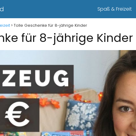
nd
Spaß & Freizeit
eizeit
Tolle Geschenke für 8-jährige Kinder
ke für 8-jährige Kinder