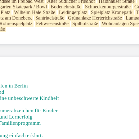
ndsee im Freibad West
Alter Südlicher Friedhof
Haidhauser Straße
garten Skatepark / Bowl
Bodenehrstraße
Schneckenburgerstraße
Gr
Platz
Wilhelm-Hale-Straße
Leidingerplatz
Spielplatz Kronepark
T
atz am Doneberg
Santrigelstraße
Grünanlage Herterichstraße
Lampad
Röhrenspielplatz
Fehwiesenstraße
Spilhofstraße
Wohnanlagen Spiel
aße
fen in Berlin
nd
eine unbeschwerte Kindheit
mmerabzeichen für Kinder
und Lernerfolg
 Familienprogramm
ung einfach erklärt.