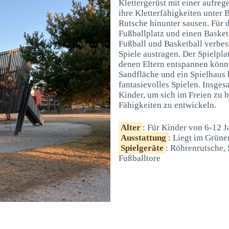
Klettergerüst mit einer aufre
ihre Kletterfähigkeiten unter 
Rutsche hinunter sausen. Für d
Fußballplatz und einen Basket
Fußball und Basketball verbe
Spiele austragen. Der Spielpl
denen Eltern entspannen könne
Sandfläche und ein Spielhaus 
fantasievolles Spielen. Insgesa
Kinder, um sich im Freien zu 
Fähigkeiten zu entwickeln.
Alter
: Für Kinder von 6-12 J
Ausstattung
: Liegt im Grüne
Spielgeräte
: Röhrenrutsche, 
Fußballtore