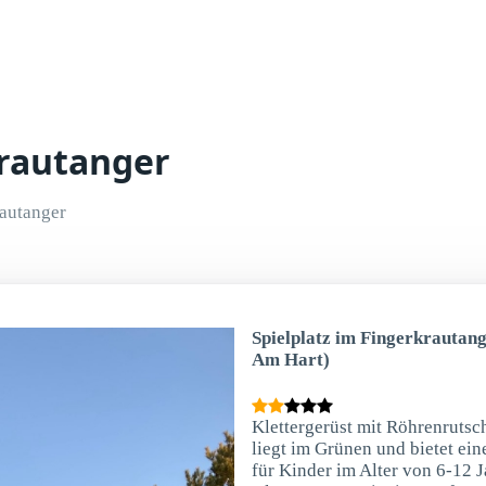
krautanger
autanger
Spielplatz im Fingerkrautan
Am Hart)
Klettergerüst mit Röhrenrutsch
liegt im Grünen und bietet ei
für Kinder im Alter von 6-12 J