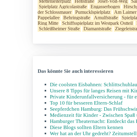
Mettenleiterplatz
Heßstraße
Josef-Voit-Weg
Sa
Spielplatz Agricolastraße
Engasserbogen
Hirsch
der Schlossmauer
Pumucklspielplatz
Am Laimer 
Pappelallee
Behringstraße
Arnulfstraße
Spielpl
Ring Mitte
Schiffsspielplatz im Westpark Ostteil
Schleißheimer Straße
Diamantstraße
Ziegeleistr
Das könnte Sie auch interessieren
Die coolsten Eisbahnen: Schlittschuhlau
Unsere 8 Tipps für langes Reisen mit Ki
Private Kinderunfallversicherung - für 
Top 10 für besseren Eltern-Schlaf
Seepferdchen Hamburg: Das Frühschwi
Medienzeit für Kinder - Zwischen Spaß 
Hamburger Theaternacht: Entdeckt das
Diese Blogs sollten Eltern kennen
Wer hat an der Uhr gedreht? Zeitumstell