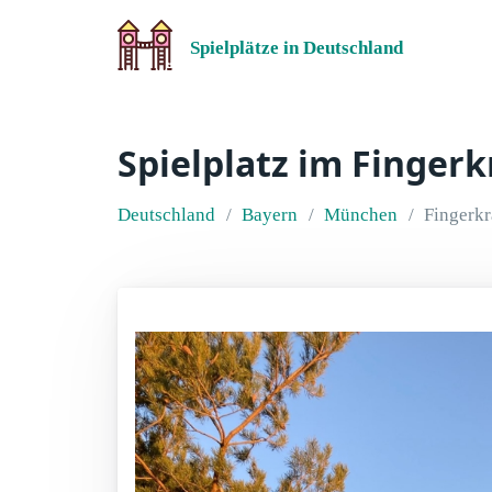
Spielplätze in Deutschland
Spielplatz im Finger
Deutschland
Bayern
München
Fingerkr