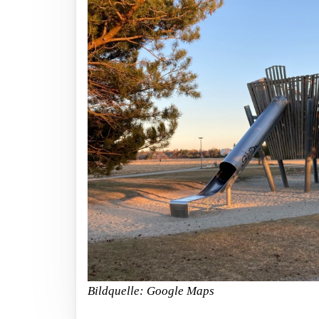
Bildquelle: Google Maps