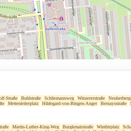
lf-Straße
Buhlstraße
Schliemannweg
Winzererstraße
Neuherbergs
aße
Mettenleiterplatz
Hildegard-von-Bingen-Anger
Bernaysstraße
traße
Martin-Luther-King-Weg
Burgkmairstraße
Winthirplatz
Scha