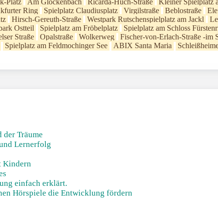
k-Platz
Am Glockenbach
Ricarda-Huch-Straße
Kleiner Spielplatz
kfurter Ring
Spielplatz Claudiusplatz
Virgilstraße
Beblostraße
Ele
tz
Hirsch-Gereuth-Straße
Westpark Rutschenspielplatz am Jackl
Le
park Ostteil
Spielplatz am Fröbelplatz
Spielplatz am Schloss Fürstenr
lser Straße
Opalstraße
Wolkerweg
Fischer-von-Erlach-Straße -im 
Spielplatz am Feldmochinger See
ABIX Santa Maria
Schleißheime
nd der Träume
und Lernerfolg
t Kindern
es
ung einfach erklärt.
nnen Hörspiele die Entwicklung fördern