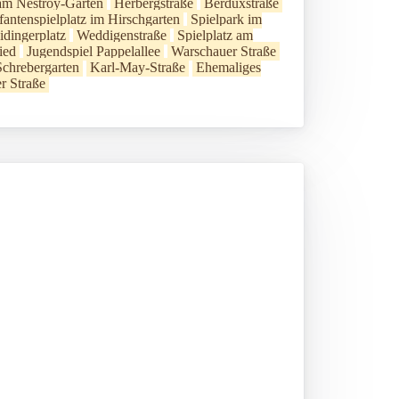
 am Nestroy-Garten
Herbergstraße
Berduxstraße
fantenspielplatz im Hirschgarten
Spielpark im
idingerplatz
Weddigenstraße
Spielplatz am
ied
Jugendspiel Pappelallee
Warschauer Straße
Schrebergarten
Karl-May-Straße
Ehemaliges
r Straße