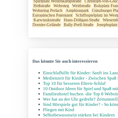
Spielplatz Wellenkampstraße
Christoph-von-Gluc
Heßstraße
Wehrsteg
Weitlstraße
Bolzplatz Fran
Wohnring Perlach
Amphionpark
Günzburger Pla
Europäischen Patentamt
Schiffsspielplatz im West
Karwinskistraße
Hans-Döllgast-Straße
Wiesentfe
Dornier-Gelände
Bally-Prell-Straße
Josephsplatz
Das könnte Sie auch interessieren
Einschlafhilfe für Kinder: Sanft ins La
Medienzeit für Kinder - Zwischen Spaß 
Top 10 für besseren Eltern-Schlaf
10 Outdoor Ideen für Spiel und Spaß mi
Familienhotel buchen -die Top 8 Websit
Wer hat an der Uhr gedreht? Zeitumstell
Sind Hörspiele gut für Kinder? - So kö
Fliegen mit Kind
Selbstbewusstsein stärken bei Kindern