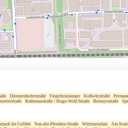
raße
Dientzenhoferstraße
Fingerkrautanger
Kollwitzstraße
Permane
nzererstraße
Rathenaustraße / Hugo-Wolf-Straße
Bernaysstraße
Spe
epark Im Gefilde
Von-der-Pfordten-Straße
Würmseeplatz
Am Knie