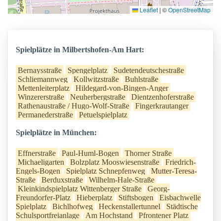
Leaflet
|
©
OpenStreetMap
Spielplätze in Milbertshofen-Am Hart:
Bernaysstraße
Spengelplatz
Sudetendeutschestraße
Schliemannweg
Kollwitzstraße
Buhlstraße
Mettenleiterplatz
Hildegard-von-Bingen-Anger
Winzererstraße
Neuherbergstraße
Dientzenhoferstraße
Rathenaustraße / Hugo-Wolf-Straße
Fingerkrautanger
Permanederstraße
Petuelspielplatz
Spielplätze in München:
Effnerstraße
Paul-Huml-Bogen
Thorner Straße
Michaeligarten
Bolzplatz Mooswiesenstraße
Friedrich-
Engels-Bogen
Spielplatz Schnepfenweg
Mutter-Teresa-
Straße
Berduxstraße
Wilhelm-Hale-Straße
Kleinkindspielplatz Wittenberger Straße
Georg-
Freundorfer-Platz
Hieberplatz
Stiftsbogen
Eisbachwelle
Spielplatz
Bichlhofweg
Heckenstallertunnel
Städtische
Schulsportfreianlage
Am Hochstand
Pfrontener Platz