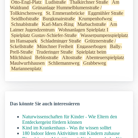
Otto-Engl-Platz
Ludlstraße
Thalkirchner Straße
Am
Waldrand
Grünanlage Hummelblumenstraße /
Tollkirschenweg
St. Emmeranbrücke
Eggmühler Straße
Seidlhofstraße
Burgkmairstraße
Krumpenhofweg
Schnablstraße
Karl-Marx-Ring
Marbachstraße
Am
Laimer Jugendzentrum
Wohnanlagen Spielplatz I
Spielplatz Gustav-Schiefer-Straße
Wasserpumpenspielplatz
im Hansapark
Schladminger Straße
Grütznerstraße /
Sckellstraße
Münchner Freiheit
Engasserbogen
Bally-
Prell-Straße
Truderinger Straße
Spielplatz beim
Milchhäusl
Beblostraße
Altostraße
Abenteuerspielplatz
Maulwurfshausen
Schliemannweg
Grabbeweg
Mariannenplatz
Das könnte Sie auch interessieren
Naturwissenschaften für Kinder - Wie Eltern den
Entdeckergeist fördern können
Kind im Krankenhaus - Was ihr wissen solltet
180 Indoor Ideen Aktivitäten mit Kindern zuhause