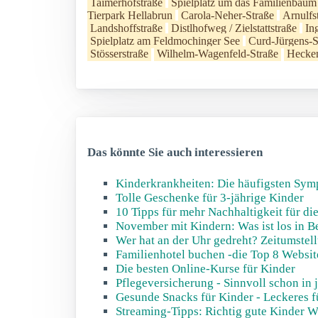
Taimerhofstraße
Spielplatz um das Familienbaum
Tierpark Hellabrun
Carola-Neher-Straße
Arnulfs
Landshoffstraße
Distlhofweg / Zielstattstraße
In
Spielplatz am Feldmochinger See
Curd-Jürgens-S
Stösserstraße
Wilhelm-Wagenfeld-Straße
Hecken
Das könnte Sie auch interessieren
Kinderkrankheiten: Die häufigsten Sym
Tolle Geschenke für 3-jährige Kinder
10 Tipps für mehr Nachhaltigkeit für di
November mit Kindern: Was ist los in B
Wer hat an der Uhr gedreht? Zeitumstell
Familienhotel buchen -die Top 8 Websit
Die besten Online-Kurse für Kinder
Pflegeversicherung - Sinnvoll schon in 
Gesunde Snacks für Kinder - Leckeres f
Streaming-Tipps: Richtig gute Kinder W