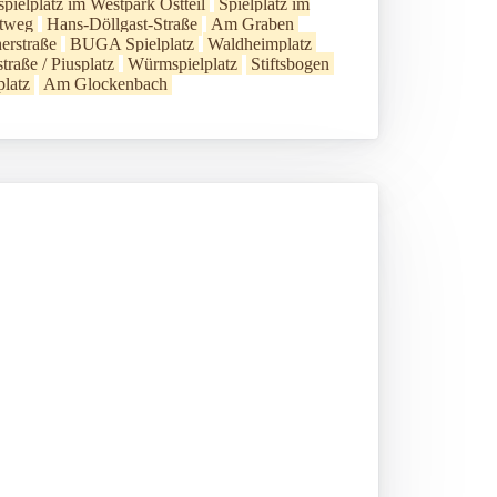
spielplatz im Westpark Ostteil
Spielplatz im
tweg
Hans-Döllgast-Straße
Am Graben
herstraße
BUGA Spielplatz
Waldheimplatz
traße / Piusplatz
Würmspielplatz
Stiftsbogen
platz
Am Glockenbach