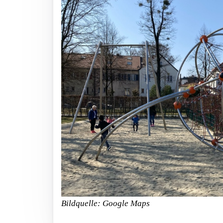
Bildquelle: Google Maps