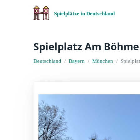
Spielplätze in Deutschland
Spielplatz Am Böhme
Deutschland
Bayern
München
Spielpl