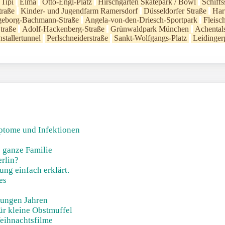
 Tipi
Elma
Otto-Engl-Platz
Hirschgarten Skatepark / Bowl
Schiffs
traße
Kinder- und Jugendfarm Ramersdorf
Düsseldorfer Straße
Har
geborg-Bachmann-Straße
Angela-von-den-Driesch-Sportpark
Fleisc
traße
Adolf-Hackenberg-Straße
Grünwaldpark München
Achentals
stallertunnel
Perlschneiderstraße
Sankt-Wolfgangs-Platz
Leidinger
ptome und Infektionen
e ganze Familie
erlin?
ung einfach erklärt.
es
jungen Jahren
ür kleine Obstmuffel
eihnachtsfilme