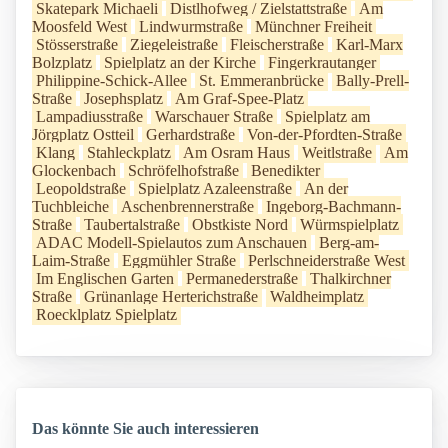
Skatepark Michaeli
Distlhofweg / Zielstattstraße
Am
Moosfeld West
Lindwurmstraße
Münchner Freiheit
Stösserstraße
Ziegeleistraße
Fleischerstraße
Karl-Marx
Bolzplatz
Spielplatz an der Kirche
Fingerkrautanger
Philippine-Schick-Allee
St. Emmeranbrücke
Bally-Prell-
Straße
Josephsplatz
Am Graf-Spee-Platz
Lampadiusstraße
Warschauer Straße
Spielplatz am
Jörgplatz Ostteil
Gerhardstraße
Von-der-Pfordten-Straße
Klang
Stahleckplatz
Am Osram Haus
Weitlstraße
Am
Glockenbach
Schröfelhofstraße
Benedikter
Leopoldstraße
Spielplatz Azaleenstraße
An der
Tuchbleiche
Aschenbrennerstraße
Ingeborg-Bachmann-
Straße
Taubertalstraße
Obstkiste Nord
Würmspielplatz
ADAC Modell-Spielautos zum Anschauen
Berg-am-
Laim-Straße
Eggmühler Straße
Perlschneiderstraße West
Im Englischen Garten
Permanederstraße
Thalkirchner
Straße
Grünanlage Herterichstraße
Waldheimplatz
Roecklplatz Spielplatz
Das könnte Sie auch interessieren