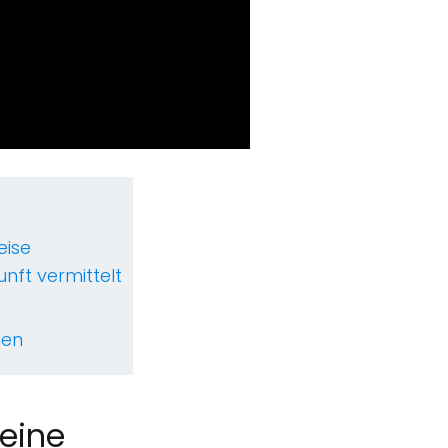
eise
nft vermittelt
len
 eine