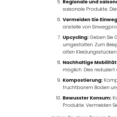
Regionale und saison
saisonale Produkte. Die
Vermeiden Sie Einwe
anstelle von Einwegpro
Upcycling:
Geben Sie G
umgestalten. Zum Beis
alten Kleidungsstücke
Nachhaltige Mobilität
möglich. Dies reduzier
Kompostierung:
Kompo
fruchtbarem Boden und
Bewusster Konsum:
Ka
Produkte. Vermeiden Si