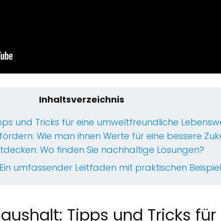
Inhaltsverzeichnis
pps und Tricks für eine umweltfreundliche Lebensw
 fördern: Wie man ihnen Werte für eine bessere Zuku
entdecken: Wo finden Sie nachhaltige Lösungen?
 Ein umfassender Leitfaden mit praktischen Beispie
ushalt: Tipps und Tricks für