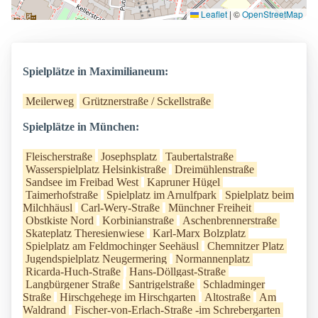
Leaflet
|
©
OpenStreetMap
Spielplätze in Maximilianeum:
Meilerweg
Grütznerstraße / Sckellstraße
Spielplätze in München:
Fleischerstraße
Josephsplatz
Taubertalstraße
Wasserspielplatz Helsinkistraße
Dreimühlenstraße
Sandsee im Freibad West
Kapruner Hügel
Taimerhofstraße
Spielplatz im Arnulfpark
Spielplatz beim
Milchhäusl
Carl-Wery-Straße
Münchner Freiheit
Obstkiste Nord
Korbinianstraße
Aschenbrennerstraße
Skateplatz Theresienwiese
Karl-Marx Bolzplatz
Spielplatz am Feldmochinger Seehäusl
Chemnitzer Platz
Jugendspielplatz Neugermering
Normannenplatz
Ricarda-Huch-Straße
Hans-Döllgast-Straße
Langbürgener Straße
Santrigelstraße
Schladminger
Straße
Hirschgehege im Hirschgarten
Altostraße
Am
Waldrand
Fischer-von-Erlach-Straße -im Schrebergarten