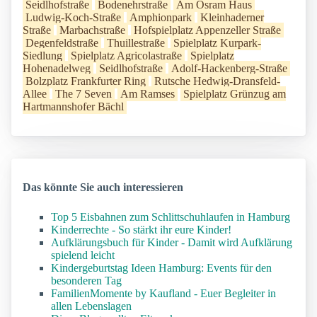
Seidlhofstraße
Bodenehrstraße
Am Osram Haus
Ludwig-Koch-Straße
Amphionpark
Kleinhaderner
Straße
Marbachstraße
Hofspielplatz Appenzeller Straße
Degenfeldstraße
Thuillestraße
Spielplatz Kurpark-
Siedlung
Spielplatz Agricolastraße
Spielplatz
Hohenadelweg
Seidlhofstraße
Adolf-Hackenberg-Straße
Bolzplatz Frankfurter Ring
Rutsche Hedwig-Dransfeld-
Allee
The 7 Seven
Am Ramses
Spielplatz Grünzug am
Hartmannshofer Bächl
Das könnte Sie auch interessieren
Top 5 Eisbahnen zum Schlittschuhlaufen in Hamburg
Kinderrechte - So stärkt ihr eure Kinder!
Aufklärungsbuch für Kinder - Damit wird Aufklärung
spielend leicht
Kindergeburtstag Ideen Hamburg: Events für den
besonderen Tag
FamilienMomente by Kaufland - Euer Begleiter in
allen Lebenslagen