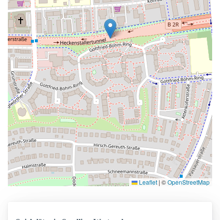
Leaflet
|
©
OpenStreetMap