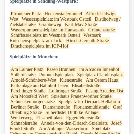
Spielplätze in Sendling-Westpark:
Pfrontener Platz
Heckenstallertunnel
Alfred-Ludwig-
Weg
Wasserspielplatz im Westpark Ostteil
Distlhofweg /
Zielstattstraße
Grabbeweg
Karl-May-Straße
Wasserpumpenspielplatz im Hansapark
Grüntenstraße
Schiffsspielplatz im Westpark Ostteil
Westpark
Rutschenspielplatz am Jackl
Hirsch-Gereuth-Straße
Drachenspielplatz im ICP-Hof
Spielplätze in München:
Am Laimer Platz
Paseo Brunnen - im Arcaden Innenhof
Spilhofstraße
Pumucklspielplatz
Spielplatz Claudiusplatz
Arnold-Schönberg-Weg
Kienestraße
Am Osram Haus
Parkanlage am Bahnhof Leien
Elisabethstraße
Perchtinger Straße
Lothringer Straße
Pasing Arcaden Ost
Am Moosfeld West
Spielhaus Frauenwörther Straße
Schneckenburgerstraße
Spielplatz im Tierpark Hellabrun
Berliner Straße
Diamantstraße
Floriansmühlstraße
Graf
Ottenburg Straße
Silberdistel Dirtbike-Anlage
Wolkerweg
Elisabethplatz
Eggenfelderstraße
Schnablstraße
Angela-von-den-Driesch-Spielplatz
Josef-
Frankl-Straße
Am Aubinger Wasserturm
Spielplatz
Grünzug am Hartmannshofer Bächl
Carola-Neher-Straße