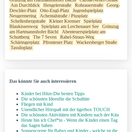
Am Durchblick
Hengelerstraße
Rohrauerstraße
Georg-
Deschler-Platz
Otto-Engl-Platz
Jugendspielplatz
Neugermering
Achentalstraße / Piusplatz
Schellenbergstraße
Kleiner Kremser
Spielplatz
Blaukissenweg
Spielplatz am Lerchenauer See
Grünzug
am Hartmannshofer Bächl
Abenteuerspielplatz am
Schuttberg
The 7 Seven
Rahel-Straus-Weg
Schäringerplatz
Pfrontener Platz
Wackersberger Straße
Tassiloplatz
Das könnte Sie auch interessieren
Kinder bei Hitze:Die besten Tipps
Die schönsten Ideenfür die Schultüte
Fliegen mit Kind
Unendlicher Hörspaß mit der tigerbox TOUCH
Die schönsten Aktivitäten mit Kindern nach der Kita
Heute bin ich Chef*in - Wenn die Kinder einen Tag
das Sagen haben
Sonnencreme für Babys und Kinder - welche ist die