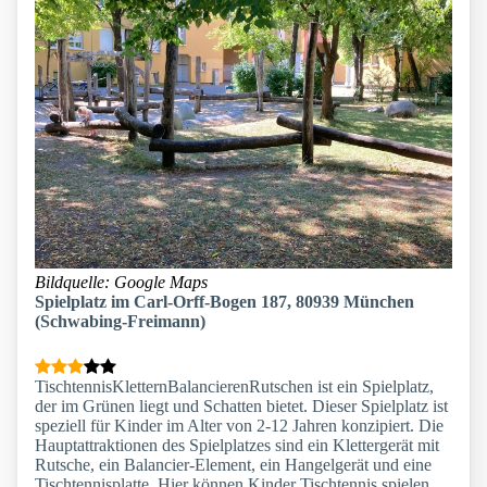
Bildquelle: Google Maps
Spielplatz im Carl-Orff-Bogen 187, 80939 München
(Schwabing-Freimann)
TischtennisKletternBalancierenRutschen ist ein Spielplatz,
der im Grünen liegt und Schatten bietet. Dieser Spielplatz ist
speziell für Kinder im Alter von 2-12 Jahren konzipiert. Die
Hauptattraktionen des Spielplatzes sind ein Klettergerät mit
Rutsche, ein Balancier-Element, ein Hangelgerät und eine
Tischtennisplatte. Hier können Kinder Tischtennis spielen,