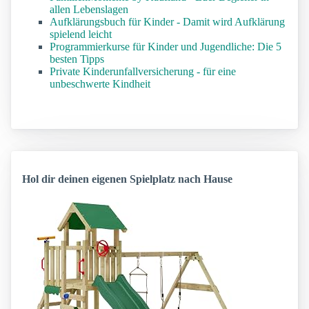
allen Lebenslagen
Aufklärungsbuch für Kinder - Damit wird Aufklärung
spielend leicht
Programmierkurse für Kinder und Jugendliche: Die 5
besten Tipps
Private Kinderunfallversicherung - für eine
unbeschwerte Kindheit
Hol dir deinen eigenen Spielplatz nach Hause