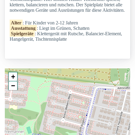
klettern, balancieren und rutschen. Der Spielplatz bietet alle
notwendigen Geräte und Ausrüstungen für diese Aktivitäten.
Alter
: Für Kinder von 2-12 Jahren
Ausstattung
: Liegt im Grünen, Schatten
Spielgeräte
: Klettergerät mit Rutsche, Balancier-Element,
Hangelgerät, Tischtennisplatte
+
−