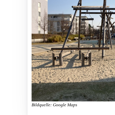
Bildquelle: Google Maps