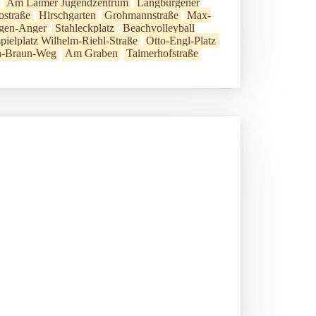
Am Laimer Jugendzentrum
Langbürgener
ostraße
Hirschgarten
Grohmannstraße
Max-
ngen-Anger
Stahleckplatz
Beachvolleyball
pielplatz Wilhelm-Riehl-Straße
Otto-Engl-Platz
h-Braun-Weg
Am Graben
Taimerhofstraße