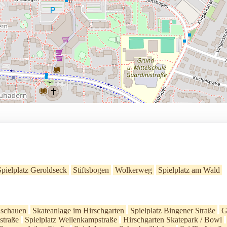
Spielplatz Geroldseck
Stiftsbogen
Wolkerweg
Spielplatz am Wald
schauen
Skateanlage im Hirschgarten
Spielplatz Bingener Straße
G
straße
Spielplatz Wellenkampstraße
Hirschgarten Skatepark / Bowl