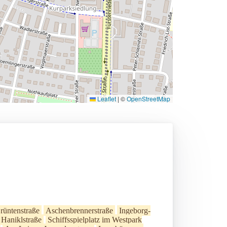
Leaflet
|
©
OpenStreetMap
rüntenstraße
Aschenbrennerstraße
Ingeborg-
Haniklstraße
Schiffsspielplatz im Westpark