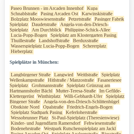
Paseo Brunnen - im Arcaden Innenhof
Kupa
Schnablstraße
Pasing Arcaden Ost
Karwinskistraße
Bolzplatz Mooswiesenstraße
Petzetstraße
Pasinger Fabrik
Spielplatz
Daudetstraße
Angela-von-den-Driesch-
Spielplatz
Am Durchblick
Philippine-Schick-Allee
Lucia-Popp-Bogen
Spielplatz am Klostergarten Pasing
Thuillestraße
Landshoffstraße
Berduxstraße
Wasserspielplatz Lucia-Popp-Bogen
Schererplatz
Hieberplatz
Spielplätze in München:
Langbürgener Straße
Langwied
Weitlstraße
Spielplatz
Wellenkampstraße
Hitlstraße / Manzostraße
Fasaneriesee
Spielplatz
Grohmannstraße
Spielplatz Grünzug am
Hartmannshofer Bächl
Mutter-Teresa-Straße
Im Gefilde-
Klettergerüst
Winthirplatz
Willi-Gebhardt-Ufer
Spielplatz
Bingener Straße
Angela-von-den-Driesch-Schlittenhügel
Obstkiste Nord
Opalstraße
Friedrich-Engels-Bogen
Spielplatz Stadtpark Pasing
Keferloherstraße
Wessobrunner Platz
St-Paul-Spielplatz (Theresienwiese)
Kinder- und Jugendfarm Ramersdorf
Fehwiesenstraße
Bodenehrstraße
Westpark Rutschenspielplatz am Jackl
Pasing Arcaden Ost
Spielplatz Azaleenstraße
Riesstraße