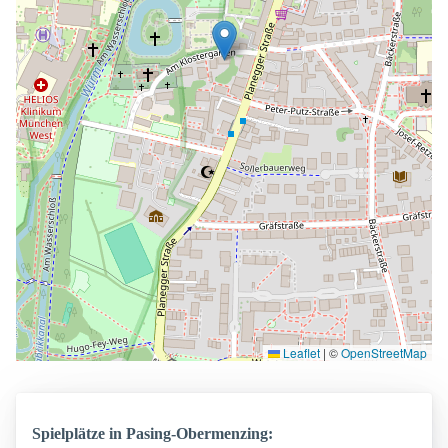
Leaflet
|
©
OpenStreetMap
Spielplätze in Pasing-Obermenzing: