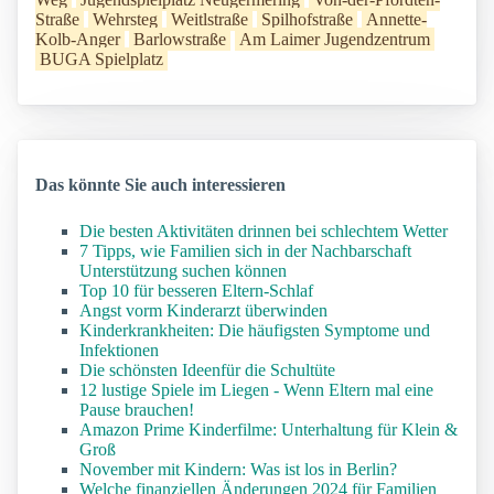
Straße
Wehrsteg
Weitlstraße
Spilhofstraße
Annette-
Kolb-Anger
Barlowstraße
Am Laimer Jugendzentrum
BUGA Spielplatz
Das könnte Sie auch interessieren
Die besten Aktivitäten drinnen bei schlechtem Wetter
7 Tipps, wie Familien sich in der Nachbarschaft
Unterstützung suchen können
Top 10 für besseren Eltern-Schlaf
Angst vorm Kinderarzt überwinden
Kinderkrankheiten: Die häufigsten Symptome und
Infektionen
Die schönsten Ideenfür die Schultüte
12 lustige Spiele im Liegen - Wenn Eltern mal eine
Pause brauchen!
Amazon Prime Kinderfilme: Unterhaltung für Klein &
Groß
November mit Kindern: Was ist los in Berlin?
Welche finanziellen Änderungen 2024 für Familien