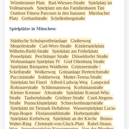
Wörnbrunner Platz
Bad-Wiessee-Straße
Spielplatz im
Vollmarspark
Spielplatz um das Familienbaum Tipi
Outdoor Fitness Parcours in den Isarauen
Miesbacher
Platz
Gerhardstraße
Schellenbergstraße
Spielplätze in München:
Städtische Schulsportfreianlage
Gießerweg
Megerlestraße
Carl-Wery-Straße
Kinderspielplatz
Wilhelm-Riehl-Straße
Spielplatz am Fröbelplatz
Posseltplatz
Perchtinger Straße
Düsseldorfer Straße
Wohnanlagen Spielplatz IV
Graf Ottenburg Straße
Spielplatz Biergarten Waldheim
Grütznerstraße /
Sckellstraße
Wolkerweg
Grünanlage Herterichstraße
Puccinistraße
Soldnerweg
Mutter-Teresa-Straße
Spielplatz bei Finerl
Alfred-Ludwig-Weg
Langwied
Rohrauerstraße
Schliemannweg
Korbinianstraße
Kleiner Kremser
Altostraße
Spielplatz Konrad-Witz-
Straße
Taubertalstraße
Görlitzer Straße
Curd-Jürgens-
Straße
Pumucklspielplatz
Schneckenburgerstraße
Spielplatz im Tierpark Hellabrun
Wasserspielplatz Lucia-
Popp-Bogen
Floriansmühlstraße
Herbergstraße
Spielplatz Kerbelweg
Spielplatz an der Kirche
Bruno-
Walter-Ring
Christoph-von-Gluck-Platz
Rahel-Straus-
Weg
Jugendspielplatz Neugermering
Von-der-Pfordten-