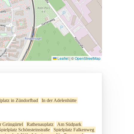
Leaflet
|
©
OpenStreetMap
lplatz in Zündorfbad
In der Adelenhütte
er Grüngürtel
Rathenauplatz
Am Südpark
Spielplatz Schönsteinstraße
Spielplatz Falkenweg