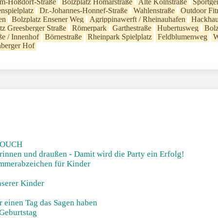
lm-Hoßdorf-Straße
Bolzplatz Homarstraße
Alte Kölnstraße
Sportge
nspielplatz
Dr.-Johannes-Honnef-Straße
Wahlenstraße
Outdoor Fit
en
Bolzplatz Ensener Weg
Agrippinawerft / Rheinauhafen
Hackhau
tz Greesberger Straße
Römerpark
Garthestraße
Hubertusweg
Bolz
e / Innenhof
Börnestraße
Rheinpark Spielplatz
Feldblumenweg
W
berger Hof
 TOUCH
drinnen und draußen - Damit wird die Party ein Erfolg!
mmerabzeichen für Kinder
nserer Kinder
r einen Tag das Sagen haben
 Geburtstag