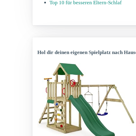
Top 10 für besseren Eltern-Schlaf
Hol dir deinen eigenen Spielplatz nach Haus