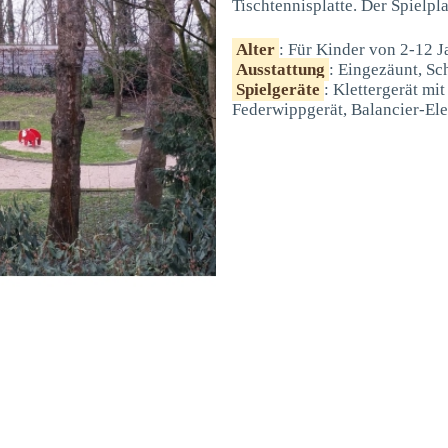
Tischtennisplatte. Der Spielpl
Alter
: Für Kinder von 2-12 J
Ausstattung
: Eingezäunt, Sc
Spielgeräte
: Klettergerät mi
Federwippgerät, Balancier-Ele