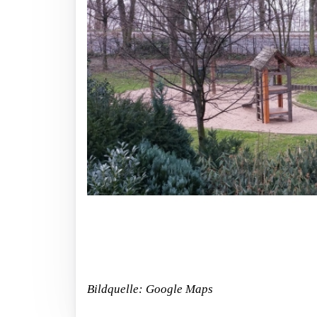
Bildquelle: Google Maps