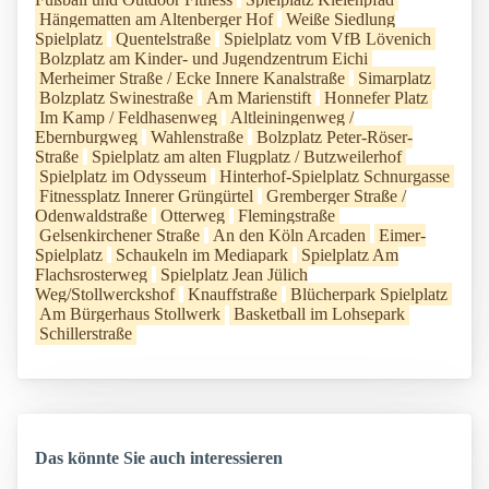
Hängematten am Altenberger Hof
Weiße Siedlung
Spielplatz
Quentelstraße
Spielplatz vom VfB Lövenich
Bolzplatz am Kinder- und Jugendzentrum Eichi
Merheimer Straße / Ecke Innere Kanalstraße
Simarplatz
Bolzplatz Swinestraße
Am Marienstift
Honnefer Platz
Im Kamp / Feldhasenweg
Altleiningenweg /
Ebernburgweg
Wahlenstraße
Bolzplatz Peter-Röser-
Straße
Spielplatz am alten Flugplatz / Butzweilerhof
Spielplatz im Odysseum
Hinterhof-Spielplatz Schnurgasse
Fitnessplatz Innerer Grüngürtel
Gremberger Straße /
Odenwaldstraße
Otterweg
Flemingstraße
Gelsenkirchener Straße
An den Köln Arcaden
Eimer-
Spielplatz
Schaukeln im Mediapark
Spielplatz Am
Flachsrosterweg
Spielplatz Jean Jülich
Weg/Stollwerckshof
Knauffstraße
Blücherpark Spielplatz
Am Bürgerhaus Stollwerk
Basketball im Lohsepark
Schillerstraße
Das könnte Sie auch interessieren