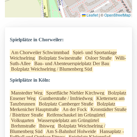
Leaflet
|
©
OpenStreetMap
Spielplätze in Chorweiler:
Am Chorweiler Schwimmbad
Spiel- und Sportanlage
Weichselring
Bolzplatz Swinestraße
Osloer Straße
Willi-
Suth-Allee
Bau- und Abenteuerspielplatz Der Bau
Bolzplatz Weichselring / Blumenberg Süd
Spielplätze in Köln:
Manstedter Weg
Sportfläche Niehler Kirchweg
Bolzplatz
Ensener Weg
Guntherstraße / Irnfriedweg
Kletternetz am
Tanzbrunnen
Bolzplatz Camberger Straße
Bolzplatz
Merkenicher Hauptstraße
An der Fock
Kronstädter Straße
/ Bistritzer Straße
Reifenschaukel im Grüngürtel
Volksgarten
Wasserspielplatz am Grüngürtel
Brehmstraße
Ibisweg
Bolzplatz Weichselring /
Blumenberg Süd
Am S-Bahnhof Holweide
Hansaplatz -
Fußball und Outdoor Fitness
Spielplatz Kleienpfad