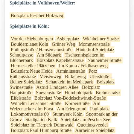
Spielplätze in Volkhoven/Weiler:
Bolzplatz Pescher Holzweg
Spielplätze in Köln:
Vor den Siebenburgen
Asbergplatz
Wichheimer Straße
Boulderplanet Köln
Grüner Weg
Mommsenstraße
Philippstraße / Hansemannstraße
Hinterhof-Spielplatz
Schnurgasse
Am Südpark
Tischtennisplatten im
Blücherpark
Bolzplatz Kapellenstraße
Nauheimer Straße
Hermeskeiler Plätzchen
Im Kamp / Feldhasenweg
Bolzplatz Neue Heide
Arminiusstraße
Porz
Rathausstraße
Meisenweg
Birkenweg
Uferstraße -
kleiner Spielplatz
Schaukeln im Mediapark
Bolzplatz
Swinestraße
Astrid-Lindgren-Allee
Bolzplatz
Hauptstraße
Suevenstraße
Humboldtpark
Brehmstraße
Eifelstraße
Bolzplatz Von-Bodelschwingh-Straße
Wilhelm-Leuschner-Straße
Körberstraße
Am
Weizenacker / Im Forst
Am Erlengrund
Pauliplatz
Lokomotivstraße 60
Stuntwerk Köln
Sportpark an der
Groov
Stadtgarten Kalk
Spielplatz am Pescher See
Spielplatz im Tierpark Dünnwald
Quettingsveedel
Bolzplatz Paul-Humburg-Straße
Anrheiner-Spielplatz