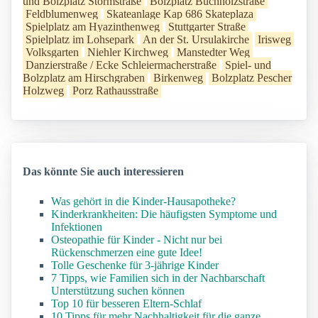
und Bolzplatz Stormstraße
Bolzplatz Buchholzstraße
Feldblumenweg
Skateanlage Kap 686 Skateplaza
Spielplatz am Hyazinthenweg
Stuttgarter Straße
Spielplatz im Lohsepark
An der St. Ursulakirche
Irisweg
Volksgarten
Niehler Kirchweg
Manstedter Weg
Danzierstraße / Ecke Schleiermacherstraße
Spiel- und
Bolzplatz am Hirschgraben
Birkenweg
Bolzplatz Pescher
Holzweg
Porz Rathausstraße
Das könnte Sie auch interessieren
Was gehört in die Kinder-Hausapotheke?
Kinderkrankheiten: Die häufigsten Symptome und
Infektionen
Osteopathie für Kinder - Nicht nur bei
Rückenschmerzen eine gute Idee!
Tolle Geschenke für 3-jährige Kinder
7 Tipps, wie Familien sich in der Nachbarschaft
Unterstützung suchen können
Top 10 für besseren Eltern-Schlaf
10 Tipps für mehr Nachhaltigkeit für die ganze