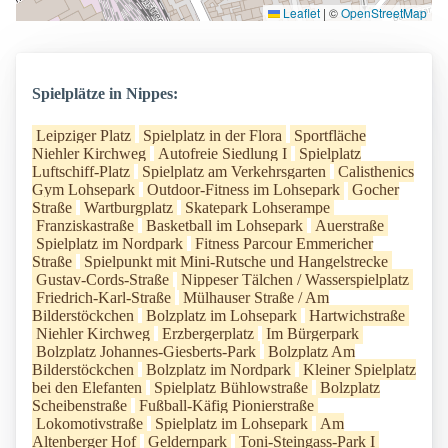
Leaflet
|
©
OpenStreetMap
Spielplätze in Nippes:
Leipziger Platz
Spielplatz in der Flora
Sportfläche
Niehler Kirchweg
Autofreie Siedlung I
Spielplatz
Luftschiff-Platz
Spielplatz am Verkehrsgarten
Calisthenics
Gym Lohsepark
Outdoor-Fitness im Lohsepark
Gocher
Straße
Wartburgplatz
Skatepark Lohserampe
Franziskastraße
Basketball im Lohsepark
Auerstraße
Spielplatz im Nordpark
Fitness Parcour Emmericher
Straße
Spielpunkt mit Mini-Rutsche und Hangelstrecke
Gustav-Cords-Straße
Nippeser Tälchen / Wasserspielplatz
Friedrich-Karl-Straße
Mülhauser Straße / Am
Bilderstöckchen
Bolzplatz im Lohsepark
Hartwichstraße
Niehler Kirchweg
Erzbergerplatz
Im Bürgerpark
Bolzplatz Johannes-Giesberts-Park
Bolzplatz Am
Bilderstöckchen
Bolzplatz im Nordpark
Kleiner Spielplatz
bei den Elefanten
Spielplatz Bühlowstraße
Bolzplatz
Scheibenstraße
Fußball-Käfig Pionierstraße
Lokomotivstraße
Spielplatz im Lohsepark
Am
Altenberger Hof
Geldernpark
Toni-Steingass-Park I