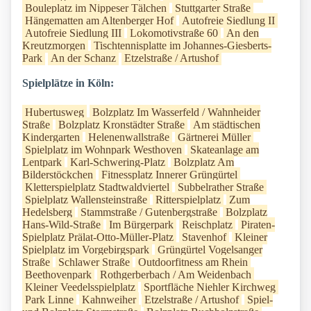
Bouleplatz im Nippeser Tälchen
Stuttgarter Straße
Hängematten am Altenberger Hof
Autofreie Siedlung II
Autofreie Siedlung III
Lokomotivstraße 60
An den
Kreutzmorgen
Tischtennisplatte im Johannes-Giesberts-
Park
An der Schanz
Etzelstraße / Artushof
Spielplätze in Köln:
Hubertusweg
Bolzplatz Im Wasserfeld / Wahnheider
Straße
Bolzplatz Kronstädter Straße
Am städtischen
Kindergarten
Helenenwallstraße
Gärtnerei Müller
Spielplatz im Wohnpark Westhoven
Skateanlage am
Lentpark
Karl-Schwering-Platz
Bolzplatz Am
Bilderstöckchen
Fitnessplatz Innerer Grüngürtel
Kletterspielplatz Stadtwaldviertel
Subbelrather Straße
Spielplatz Wallensteinstraße
Ritterspielplatz
Zum
Hedelsberg
Stammstraße / Gutenbergstraße
Bolzplatz
Hans-Wild-Straße
Im Bürgerpark
Reischplatz
Piraten-
Spielplatz Prälat-Otto-Müller-Platz
Stavenhof
Kleiner
Spielplatz im Vorgebirgspark
Grüngürtel Vogelsanger
Straße
Schlawer Straße
Outdoorfitness am Rhein
Beethovenpark
Rothgerberbach / Am Weidenbach
Kleiner Veedelsspielplatz
Sportfläche Niehler Kirchweg
Park Linne
Kahnweiher
Etzelstraße / Artushof
Spiel-