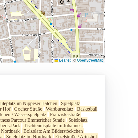
Leaflet
|
©
OpenStreetMap
uleplatz im Nippeser Tälchen
Spielplatz
r Hof
Gocher Straße
Wartburgplatz
Basketball
lchen / Wasserspielplatz
Franziskastraße
itness Parcour Emmericher Straße
Spielplatz
berts-Park
Tischtennisplatte im Johannes-
m Nordpark
Bolzplatz Am Bilderstöckchen
ra
Spielplatz im Nordpark
Etzelstraße / Artushof