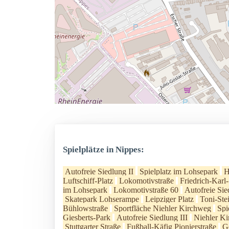
Spielplätze in Nippes:
Autofreie Siedlung II
Spielplatz im Lohsepark
H
Luftschiff-Platz
Lokomotivstraße
Friedrich-Karl
im Lohsepark
Lokomotivstraße 60
Autofreie Sie
Skatepark Lohserampe
Leipziger Platz
Toni-Ste
Bühlowstraße
Sportfläche Niehler Kirchweg
Spi
Giesberts-Park
Autofreie Siedlung III
Niehler K
Stuttgarter Straße
Fußball-Käfig Pionierstraße
G