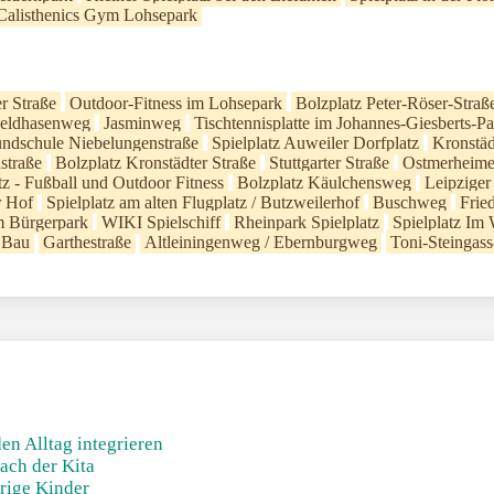
Calisthenics Gym Lohsepark
r Straße
Outdoor-Fitness im Lohsepark
Bolzplatz Peter-Röser-Straß
Feldhasenweg
Jasminweg
Tischtennisplatte im Johannes-Giesberts-P
undschule Niebelungenstraße
Spielplatz Auweiler Dorfplatz
Kronstädt
lstraße
Bolzplatz Kronstädter Straße
Stuttgarter Straße
Ostmerheime
z - Fußball und Outdoor Fitness
Bolzplatz Käulchensweg
Leipziger
r Hof
Spielplatz am alten Flugplatz / Butzweilerhof
Buschweg
Frie
m Bürgerpark
WIKI Spielschiff
Rheinpark Spielplatz
Spielplatz Im
 Bau
Garthestraße
Altleiningenweg / Ebernburgweg
Toni-Steingass
en Alltag integrieren
ach der Kita
rige Kinder