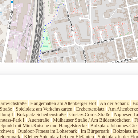
artwichstraße
Hängematten am Altenberger Hof
An der Schanz
Bo
-Straße
Spielplatz am Verkehrsgarten
Erzbergerplatz
Am Altenberge
dlung I
Bolzplatz Scheibenstraße
Gustav-Cords-Straße
Nippeser Tä
ingass-Park I
Auerstraße
Mülhauser Straße / Am Bilderstöckchen
F
elpunkt mit Mini-Rutsche und Hangelstrecke
Bolzplatz Johannes-Gies
irchweg
Outdoor-Fitness im Lohsepark
Im Bürgerpark
Bolzplatz i
eldernpark
Kleiner Spielplatz bei den Elefanten
Spielplatz in der Flo