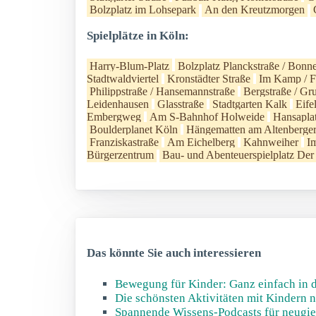
Bolzplatz im Lohsepark
An den Kreutzmorgen
Spielplätze in Köln:
Harry-Blum-Platz
Bolzplatz Planckstraße / Bonne
Stadtwaldviertel
Kronstädter Straße
Im Kamp / 
Philippstraße / Hansemannstraße
Bergstraße / Gr
Leidenhausen
Glasstraße
Stadtgarten Kalk
Eife
Embergweg
Am S-Bahnhof Holweide
Hansaplat
Boulderplanet Köln
Hängematten am Altenberge
Franziskastraße
Am Eichelberg
Kahnweiher
I
Bürgerzentrum
Bau- und Abenteuerspielplatz Der
Das könnte Sie auch interessieren
Bewegung für Kinder: Ganz einfach in d
Die schönsten Aktivitäten mit Kindern n
Spannende Wissens-Podcasts für neugie