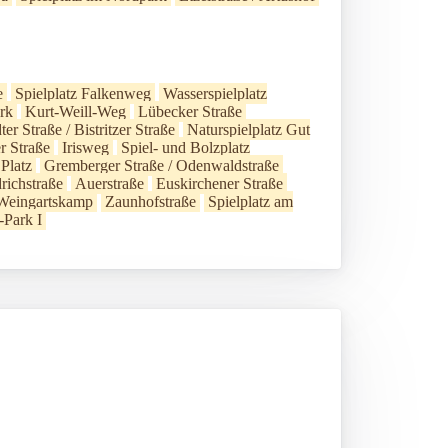
e
Spielplatz Falkenweg
Wasserspielplatz
ark
Kurt-Weill-Weg
Lübecker Straße
er Straße / Bistritzer Straße
Naturspielplatz Gut
r Straße
Irisweg
Spiel- und Bolzplatz
 Platz
Gremberger Straße / Odenwaldstraße
drichstraße
Auerstraße
Euskirchener Straße
 Weingartskamp
Zaunhofstraße
Spielplatz am
-Park I