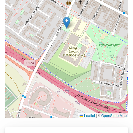
Leaflet
|
©
OpenStreetMap