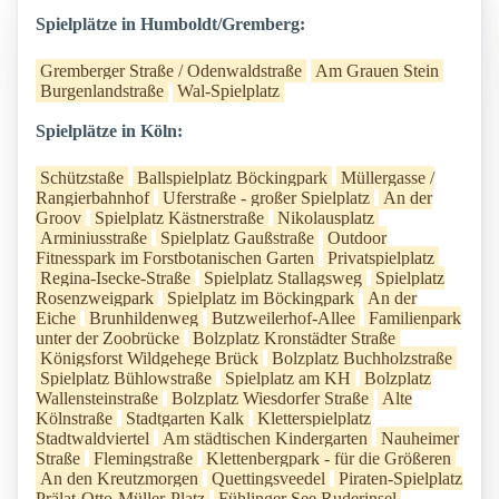
Spielplätze in Humboldt/Gremberg:
Gremberger Straße / Odenwaldstraße
Am Grauen Stein
Burgenlandstraße
Wal-Spielplatz
Spielplätze in Köln:
Schützstaße
Ballspielplatz Böckingpark
Müllergasse /
Rangierbahnhof
Uferstraße - großer Spielplatz
An der
Groov
Spielplatz Kästnerstraße
Nikolausplatz
Arminiusstraße
Spielplatz Gaußstraße
Outdoor
Fitnesspark im Forstbotanischen Garten
Privatspielplatz
Regina-Isecke-Straße
Spielplatz Stallagsweg
Spielplatz
Rosenzweigpark
Spielplatz im Böckingpark
An der
Eiche
Brunhildenweg
Butzweilerhof-Allee
Familienpark
unter der Zoobrücke
Bolzplatz Kronstädter Straße
Königsforst Wildgehege Brück
Bolzplatz Buchholzstraße
Spielplatz Bühlowstraße
Spielplatz am KH
Bolzplatz
Wallensteinstraße
Bolzplatz Wiesdorfer Straße
Alte
Kölnstraße
Stadtgarten Kalk
Kletterspielplatz
Stadtwaldviertel
Am städtischen Kindergarten
Nauheimer
Straße
Flemingstraße
Klettenbergpark - für die Größeren
An den Kreutzmorgen
Quettingsveedel
Piraten-Spielplatz
Prälat-Otto-Müller-Platz
Fühlinger See Ruderinsel