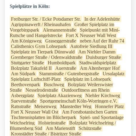
Spielplätze in Köln:
Freiburger Str. / Ecke Potsdamer Str.
In der Adelenhütte
Agrippinawerft / Rheinauhafen
Großer Spielplatz im
Vorgebirgspark
Alemannenstraße
Spielpunkt mit Mini-
Rutsche und Hangelstrecke
Fort X Neusser Wall West
Am Königsweg
Graseggerstraße
neben Auf der Ruhr 74
Calisthenics Gym Lohsepark
Autofreie Siedlung III
Spielplatz im Tierpark Dünnwald
Am Niehler Damm
Gremberger Straße / Odenwaldstraße
Duisburger Straße
Stuttgarter Straße
Humboldtpark
Stadtwaldspielplatz
Bolzplatz Takufeld II
Auerstraße
Am Altenberger Hof
Am Südpark
Stammstraße / Gutenbergstraße
Ursulaplatz
Spielplatz Luftschiff-Platz
Spielplatz im Lohsepark
Beethovenpark
Buschweg
Bolzplatz Weilerswister
Straße
Nesselrodestraße
Outdoorfitness am Rhein
Asbergplatz
Spielplatz Akazienweg
Niehler Kirchweg
Suevenstraße
Sportgemeinschaft Köln-Worringen e.V.
Ratsstraße
Meisenweg
Manstedter Weg
Honnefer Platz
Fort X Neusser Wall Ost
Am Forstbotanischen Garten
Tischtennisplatten im Blücherpark
Spiel- und Sportanlage
Weichselring
Holsteinstraße
Bolzplatz Weichselring /
Blumenberg Süd
Am Marienstift
Schützstaße
Kronstädter Straße / Bistritzer Straße