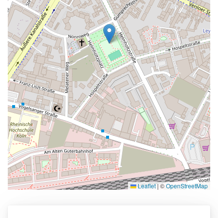
Leaflet
|
©
OpenStreetMap