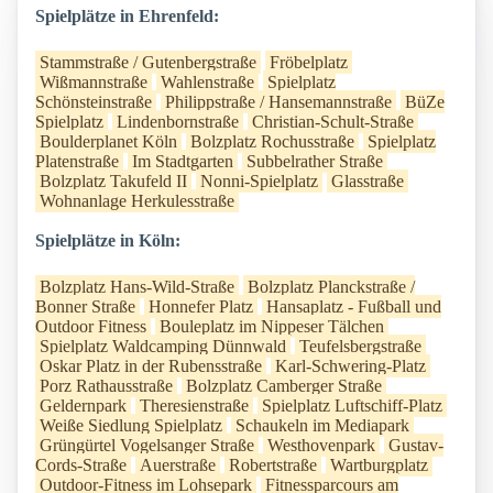
Spielplätze in Ehrenfeld:
Stammstraße / Gutenbergstraße
Fröbelplatz
Wißmannstraße
Wahlenstraße
Spielplatz
Schönsteinstraße
Philippstraße / Hansemannstraße
BüZe
Spielplatz
Lindenbornstraße
Christian-Schult-Straße
Boulderplanet Köln
Bolzplatz Rochusstraße
Spielplatz
Platenstraße
Im Stadtgarten
Subbelrather Straße
Bolzplatz Takufeld II
Nonni-Spielplatz
Glasstraße
Wohnanlage Herkulesstraße
Spielplätze in Köln:
Bolzplatz Hans-Wild-Straße
Bolzplatz Planckstraße /
Bonner Straße
Honnefer Platz
Hansaplatz - Fußball und
Outdoor Fitness
Bouleplatz im Nippeser Tälchen
Spielplatz Waldcamping Dünnwald
Teufelsbergstraße
Oskar Platz in der Rubensstraße
Karl-Schwering-Platz
Porz Rathausstraße
Bolzplatz Camberger Straße
Geldernpark
Theresienstraße
Spielplatz Luftschiff-Platz
Weiße Siedlung Spielplatz
Schaukeln im Mediapark
Grüngürtel Vogelsanger Straße
Westhovenpark
Gustav-
Cords-Straße
Auerstraße
Robertstraße
Wartburgplatz
Outdoor-Fitness im Lohsepark
Fitnessparcours am