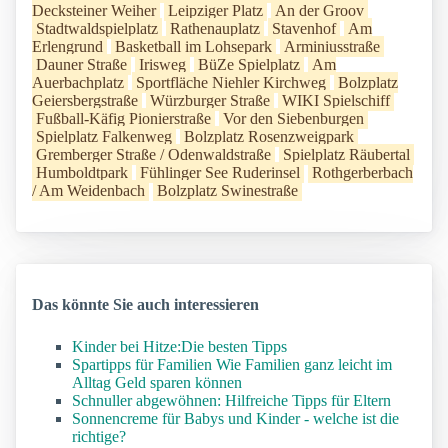
Decksteiner Weiher
Leipziger Platz
An der Groov
Stadtwaldspielplatz
Rathenauplatz
Stavenhof
Am
Erlengrund
Basketball im Lohsepark
Arminiusstraße
Dauner Straße
Irisweg
BüZe Spielplatz
Am
Auerbachplatz
Sportfläche Niehler Kirchweg
Bolzplatz
Geiersbergstraße
Würzburger Straße
WIKI Spielschiff
Fußball-Käfig Pionierstraße
Vor den Siebenburgen
Spielplatz Falkenweg
Bolzplatz Rosenzweigpark
Gremberger Straße / Odenwaldstraße
Spielplatz Räubertal
Humboldtpark
Fühlinger See Ruderinsel
Rothgerberbach
/ Am Weidenbach
Bolzplatz Swinestraße
Das könnte Sie auch interessieren
Kinder bei Hitze:Die besten Tipps
Spartipps für Familien Wie Familien ganz leicht im
Alltag Geld sparen können
Schnuller abgewöhnen: Hilfreiche Tipps für Eltern
Sonnencreme für Babys und Kinder - welche ist die
richtige?