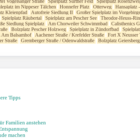
tel Vogelsanger Straße
Spielplatz Sürther Feld
Spielplatz Rosenzwei
leplatz im Nippeser Tälchen
Honnefer Platz
Otterweg
Hansaplatz 
atz Kleienpfad
Autofreie Siedlung II
Großer Spielplatz im Vorgebirg
Spielplatz Räubertal
Spielplatz am Pescher See
Theodor-Heuss-Ri
ße Siedlung Spielplatz
Am Chorweiler Schwimmbad
Calisthenics 
raße
Bolzplatz Pescher Holzweg
Spielplatz in Zündorfbad
Spielpla
tz Am Balsamhof
Aachener Straße / Krefelder Straße
Fort X Neusser
er Straße
Gremberger Straße / Odenwaldstraße
Bolzplatz Geiersberg
sere Tipps
!
ür Familien anstehen
Entspannung
eude machen