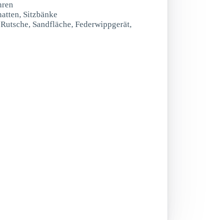
hren
hatten, Sitzbänke
t Rutsche, Sandfläche, Federwippgerät,