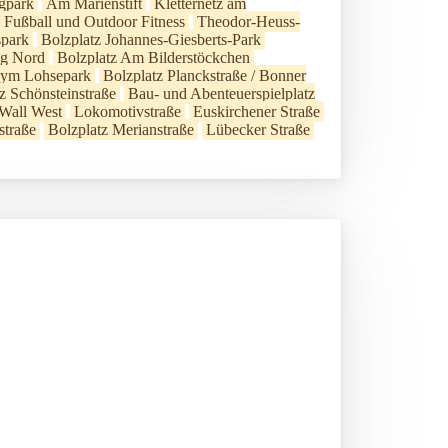
gpark
Am Marienstift
Kletternetz am
- Fußball und Outdoor Fitness
Theodor-Heuss-
spark
Bolzplatz Johannes-Giesberts-Park
ng Nord
Bolzplatz Am Bilderstöckchen
Gym Lohsepark
Bolzplatz Planckstraße / Bonner
tz Schönsteinstraße
Bau- und Abenteuerspielplatz
 Wall West
Lokomotivstraße
Euskirchener Straße
straße
Bolzplatz Merianstraße
Lübecker Straße