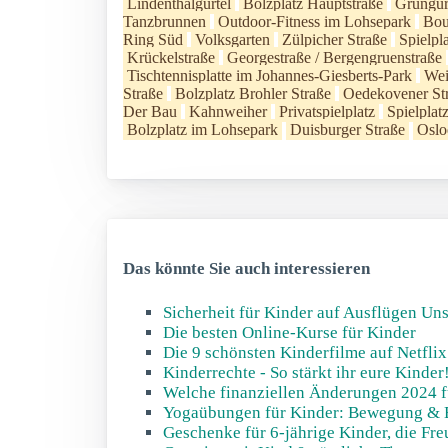
Lindenthalgürtel
Bolzplatz Hauptstraße
Grüngür
Tanzbrunnen
Outdoor-Fitness im Lohsepark
Bou
Ring Süd
Volksgarten
Zülpicher Straße
Spielpl
Krückelstraße
Georgestraße / Bergengruenstraße
Tischtennisplatte im Johannes-Giesberts-Park
Wei
Straße
Bolzplatz Brohler Straße
Oedekovener St
Der Bau
Kahnweiher
Privatspielplatz
Spielpla
Bolzplatz im Lohsepark
Duisburger Straße
Oslo
Das könnte Sie auch interessieren
Sicherheit für Kinder auf Ausflügen Un
Die besten Online-Kurse für Kinder
Die 9 schönsten Kinderfilme auf Netflix
Kinderrechte - So stärkt ihr eure Kinder
Welche finanziellen Änderungen 2024 f
Yogaübungen für Kinder: Bewegung & 
Geschenke für 6-jährige Kinder, die Fr