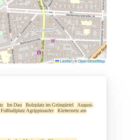
Leaflet
|
©
OpenStreetMap
tz
Im Dau
Bolzplatz im Grüngürtel
August-
Fußballplatz Agrippinaufer
Kletternetz am