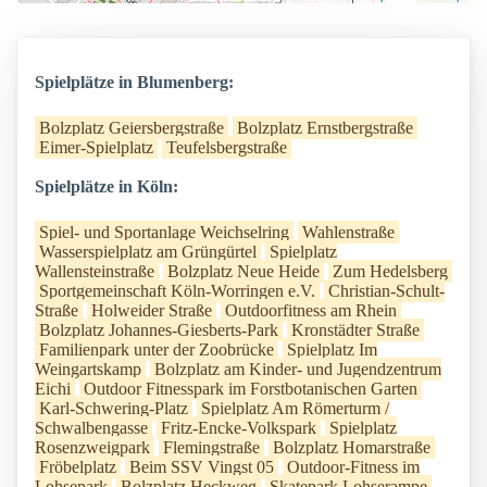
Spielplätze in Blumenberg:
Bolzplatz Geiersbergstraße
Bolzplatz Ernstbergstraße
Eimer-Spielplatz
Teufelsbergstraße
Spielplätze in Köln:
Spiel- und Sportanlage Weichselring
Wahlenstraße
Wasserspielplatz am Grüngürtel
Spielplatz
Wallensteinstraße
Bolzplatz Neue Heide
Zum Hedelsberg
Sportgemeinschaft Köln-Worringen e.V.
Christian-Schult-
Straße
Holweider Straße
Outdoorfitness am Rhein
Bolzplatz Johannes-Giesberts-Park
Kronstädter Straße
Familienpark unter der Zoobrücke
Spielplatz Im
Weingartskamp
Bolzplatz am Kinder- und Jugendzentrum
Eichi
Outdoor Fitnesspark im Forstbotanischen Garten
Karl-Schwering-Platz
Spielplatz Am Römerturm /
Schwalbengasse
Fritz-Encke-Volkspark
Spielplatz
Rosenzweigpark
Flemingstraße
Bolzplatz Homarstraße
Fröbelplatz
Beim SSV Vingst 05
Outdoor-Fitness im
Lohsepark
Bolzplatz Heckweg
Skatepark Lohserampe