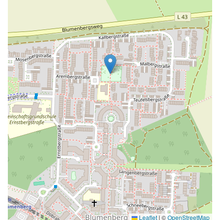
Leaflet
|
©
OpenStreetMap