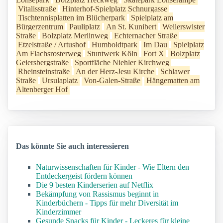
Vitalisstraße
Hinterhof-Spielplatz Schnurgasse
Tischtennisplatten im Blücherpark
Spielplatz am
Bürgerzentrum
Pauliplatz
An St. Kunibert
Weilerswister
Straße
Bolzplatz Merlinweg
Echternacher Straße
Etzelstraße / Artushof
Humboldtpark
Im Dau
Spielplatz
Am Flachsrosterweg
Stuntwerk Köln
Fort X
Bolzplatz
Geiersbergstraße
Sportfläche Niehler Kirchweg
Rheinsteinstraße
An der Herz-Jesu Kirche
Schlawer
Straße
Ursulaplatz
Von-Galen-Straße
Hängematten am
Altenberger Hof
Das könnte Sie auch interessieren
Naturwissenschaften für Kinder - Wie Eltern den
Entdeckergeist fördern können
Die 9 besten Kinderserien auf Netflix
Bekämpfung von Rassismus beginnt in
Kinderbüchern - Tipps für mehr Diversität im
Kinderzimmer
Gesunde Snacks für Kinder - Leckeres für kleine