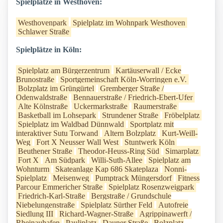
Spielplätze in Westhoven:
Westhovenpark
Spielplatz im Wohnpark Westhoven
Schlawer Straße
Spielplätze in Köln:
Spielplatz am Bürgerzentrum
Kartäuserwall / Ecke
Brunostraße
Sportgemeinschaft Köln-Worringen e.V.
Bolzplatz im Grüngürtel
Gremberger Straße /
Odenwaldstraße
Bennauerstraße / Friedrich-Ebert-Ufer
Alte Kölnstraße
Uckermarkstraße
Raumerstraße
Basketball im Lohsepark
Strundener Straße
Fröbelplatz
Spielplatz im Waldbad Dünnwald
Sportplatz mit
interaktiver Sutu Torwand
Altern Bolzplatz
Kurt-Weill-
Weg
Fort X Neusser Wall West
Stuntwerk Köln
Beuthener Straße
Theodor-Heuss-Ring Süd
Simarplatz
Fort X
Am Südpark
Willi-Suth-Allee
Spielplatz am
Wohnturm
Skateanlage Kap 686 Skateplaza
Nonni-
Spielplatz
Meisenweg
Pumptrack Müngersdorf
Fitness
Parcour Emmericher Straße
Spielplatz Rosenzweigpark
Friedrich-Karl-Straße
Bergstraße / Grundschule
Niebelungenstraße
Spielplatz Sürther Feld
Autofreie
Siedlung III
Richard-Wagner-Straße
Agrippinawerft /
Rheinauhafen
Pauliplatz
Dauner Straße
Bolzplatz