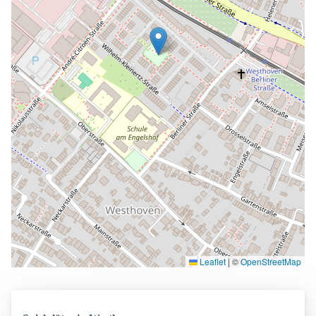
Leaflet
|
©
OpenStreetMap