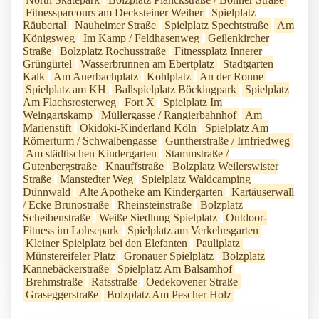
Fitnessparcours am Decksteiner Weiher
Spielplatz
Räubertal
Nauheimer Straße
Spielplatz Spechtstraße
Am
Königsweg
Im Kamp / Feldhasenweg
Geilenkircher
Straße
Bolzplatz Rochusstraße
Fitnessplatz Innerer
Grüngürtel
Wasserbrunnen am Ebertplatz
Stadtgarten
Kalk
Am Auerbachplatz
Kohlplatz
An der Ronne
Spielplatz am KH
Ballspielplatz Böckingpark
Spielplatz
Am Flachsrosterweg
Fort X
Spielplatz Im
Weingartskamp
Müllergasse / Rangierbahnhof
Am
Marienstift
Okidoki-Kinderland Köln
Spielplatz Am
Römerturm / Schwalbengasse
Guntherstraße / Irnfriedweg
Am städtischen Kindergarten
Stammstraße /
Gutenbergstraße
Knauffstraße
Bolzplatz Weilerswister
Straße
Manstedter Weg
Spielplatz Waldcamping
Dünnwald
Alte Apotheke am Kindergarten
Kartäuserwall
/ Ecke Brunostraße
Rheinsteinstraße
Bolzplatz
Scheibenstraße
Weiße Siedlung Spielplatz
Outdoor-
Fitness im Lohsepark
Spielplatz am Verkehrsgarten
Kleiner Spielplatz bei den Elefanten
Pauliplatz
Münstereifeler Platz
Gronauer Spielplatz
Bolzplatz
Kannebäckerstraße
Spielplatz Am Balsamhof
Brehmstraße
Ratsstraße
Oedekovener Straße
Graseggerstraße
Bolzplatz Am Pescher Holz