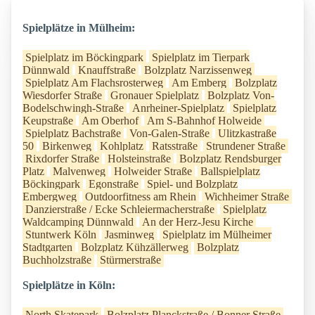
Spielplätze in Mülheim:
Spielplatz im Böckingpark
Spielplatz im Tierpark
Dünnwald
Knauffstraße
Bolzplatz Narzissenweg
Spielplatz Am Flachsrosterweg
Am Emberg
Bolzplatz
Wiesdorfer Straße
Gronauer Spielplatz
Bolzplatz Von-
Bodelschwingh-Straße
Anrheiner-Spielplatz
Spielplatz
Keupstraße
Am Oberhof
Am S-Bahnhof Holweide
Spielplatz Bachstraße
Von-Galen-Straße
Ulitzkastraße
50
Birkenweg
Kohlplatz
Ratsstraße
Strundener Straße
Rixdorfer Straße
Holsteinstraße
Bolzplatz Rendsburger
Platz
Malvenweg
Holweider Straße
Ballspielplatz
Böckingpark
Egonstraße
Spiel- und Bolzplatz
Embergweg
Outdoorfitness am Rhein
Wichheimer Straße
Danzierstraße / Ecke Schleiermacherstraße
Spielplatz
Waldcamping Dünnwald
An der Herz-Jesu Kirche
Stuntwerk Köln
Jasminweg
Spielplatz im Mülheimer
Stadtgarten
Bolzplatz Kühzällerweg
Bolzplatz
Buchholzstraße
Stürmerstraße
Spielplätze in Köln:
North Skatepark
Bolzplatz Planckstraße / Bonner Straße