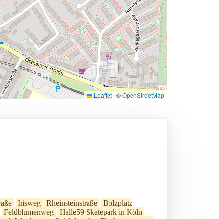
Leaflet
|
©
OpenStreetMap
raße
Irisweg
Rheinsteinstraße
Bolzplatz
Feldblumenweg
Halle59 Skatepark in Köln