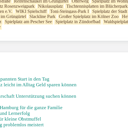
Straße
Reifenschaukel im Grüngürtel
Otterweg
Spielplatz im Woh
atz Rosenzweigpark
Nikolausplatz
Tischtennisplatten im Blücherpark
en e.V.
WIKI Spielschiff
Toni-Steingass-Park I
Spielplatz der Stad
 im Grüngürtel
Slackline Park
Großer Spielplatz im Kölner Zoo
Hel
z
Spielplatz am Pescher See
Spielplatz in Zündorfbad
Waldspielpla
e
pannten Start in den Tag
z leicht im Alltag Geld sparen können
barschaft Unterstützung suchen können
 Hamburg für die ganze Familie
und Lernerfolg
ür kleine Obstmuffel
g problemlos meistert