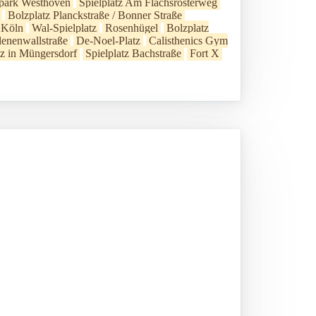
npark Westhoven
Spielplatz Am Flachsrosterweg
Bolzplatz Planckstraße / Bonner Straße
t Köln
Wal-Spielplatz
Rosenhügel
Bolzplatz
enenwallstraße
De-Noel-Platz
Calisthenics Gym
tz in Müngersdorf
Spielplatz Bachstraße
Fort X