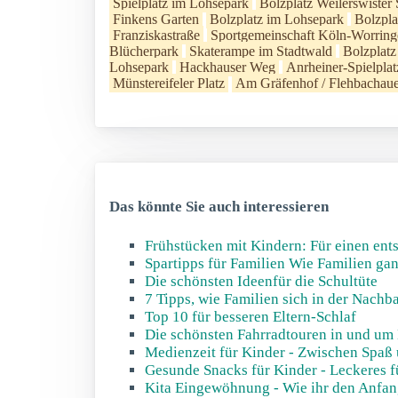
Spielplatz im Lohsepark
Bolzplatz Weilerswister 
Finkens Garten
Bolzplatz im Lohsepark
Bolzpl
Franziskastraße
Sportgemeinschaft Köln-Worring
Blücherpark
Skaterampe im Stadtwald
Bolzplatz
Lohsepark
Hackhauser Weg
Anrheiner-Spielplat
Münstereifeler Platz
Am Gräfenhof / Flehbachau
Das könnte Sie auch interessieren
Frühstücken mit Kindern: Für einen ents
Spartipps für Familien Wie Familien gan
Die schönsten Ideenfür die Schultüte
7 Tipps, wie Familien sich in der Nach
Top 10 für besseren Eltern-Schlaf
Die schönsten Fahrradtouren in und um
Medienzeit für Kinder - Zwischen Spaß 
Gesunde Snacks für Kinder - Leckeres f
Kita Eingewöhnung - Wie ihr den Anfan