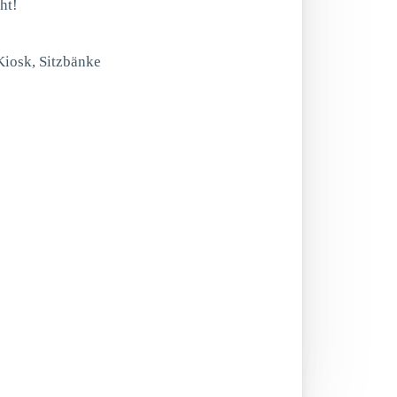
ht!
Kiosk, Sitzbänke