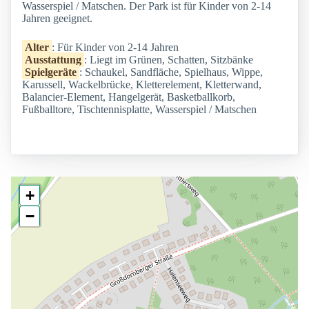
Wasserspiel / Matschen. Der Park ist für Kinder von 2-14
Jahren geeignet.
Alter
: Für Kinder von 2-14 Jahren
Ausstattung
: Liegt im Grünen, Schatten, Sitzbänke
Spielgeräte
: Schaukel, Sandfläche, Spielhaus, Wippe,
Karussell, Wackelbrücke, Kletterelement, Kletterwand,
Balancier-Element, Hangelgerät, Basketballkorb,
Fußballtore, Tischtennisplatte, Wasserspiel / Matschen
+
−