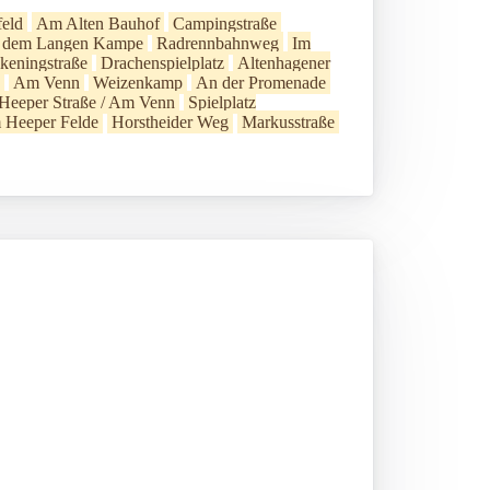
feld
Am Alten Bauhof
Campingstraße
 dem Langen Kampe
Radrennbahnweg
Im
keningstraße
Drachenspielplatz
Altenhagener
Am Venn
Weizenkamp
An der Promenade
Heeper Straße / Am Venn
Spielplatz
 Heeper Felde
Horstheider Weg
Markusstraße