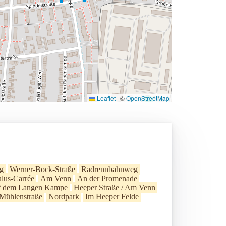
Leaflet
|
©
OpenStreetMap
g
Werner-Bock-Straße
Radrennbahnweg
lus-Carrée
Am Venn
An der Promenade
 dem Langen Kampe
Heeper Straße / Am Venn
Mühlenstraße
Nordpark
Im Heeper Felde