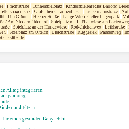
ße
Frachtstraße
Tunnelspielplatz
Kinderspielparadies Ballorig Biele
Gellershagenpark
Grafenheide Tannenbusch
Liebermannstraße
Auf
llfeld im Grünen
Heeper Straße
Lange Wiese Gellershagenpark
Vol
aße / Am Niedermühlenhof
Spielplatz mit Fußballwiese am Poetenweg
traße
Spielplatz an der Hundewiese
Rotkehlchenweg
Leiblstraße
Weg
Spielplatz am Ölteich
Bleichstraße
Rüggesiek
Pausenweg
Im
atz Tödtheide
en Alltag integrieren
Entspannung
Kinder
Kinder und Eltern
ks für einen gesunden Babyschlaf