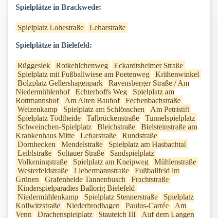
Spielplätze in Brackwede:
Spielplatz Lohestraße
Leharstraße
Spielplätze in Bielefeld:
Rüggesiek
Rotkehlchenweg
Eckardtsheimer Straße
Spielplatz mit Fußballwiese am Poetenweg
Krähenwinkel
Bolzplatz Gellershagenpark
Ravensberger Straße / Am
Niedermühlenhof
Echterhoffs Weg
Spielplatz am
Rottmannshof
Am Alten Bauhof
Fechenbachstraße
Weizenkamp
Spielplatz am Schlösschen
Am Petristift
Spielplatz Tödtheide
Talbrückenstraße
Tunnelspielplatz
Schweinchen-Spielplatz
Bleichstraße
Bielsteinstraße am
Krankenhaus Mitte
Leharstraße
Rundstraße
Dornhecken
Mendelstraße
Spielplatz am Hasbachtal
Leiblstraße
Soltauer Straße
Sandspielplatz
Volkeningstraße
Spielplatz am Kneipweg
Mühlenstraße
Westerfeldstraße
Liebermannstraße
Fußballfeld im
Grünen
Grafenheide Tannenbusch
Frachtstraße
Kinderspielparadies Ballorig Bielefeld
Niedermühlenkamp
Spielplatz Stennerstraße
Spielplatz
Kollwitzstraße
Niederbrodhagen
Paulus-Carrée
Am
Venn
Drachenspielplatz
Stauteich III
Auf dem Langen