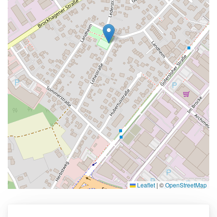
Leaflet
|
©
OpenStreetMap