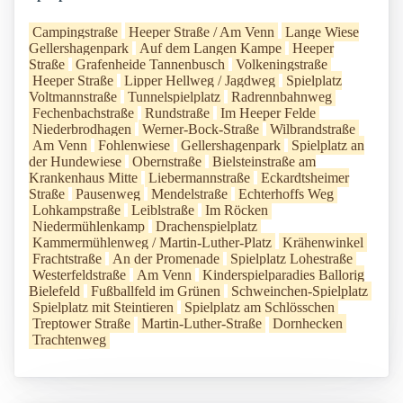
Campingstraße
Heeper Straße / Am Venn
Lange Wiese
Gellershagenpark
Auf dem Langen Kampe
Heeper
Straße
Grafenheide Tannenbusch
Volkeningstraße
Heeper Straße
Lipper Hellweg / Jagdweg
Spielplatz
Voltmannstraße
Tunnelspielplatz
Radrennbahnweg
Fechenbachstraße
Rundstraße
Im Heeper Felde
Niederbrodhagen
Werner-Bock-Straße
Wilbrandstraße
Am Venn
Fohlenwiese
Gellershagenpark
Spielplatz an
der Hundewiese
Obernstraße
Bielsteinstraße am
Krankenhaus Mitte
Liebermannstraße
Eckardtsheimer
Straße
Pausenweg
Mendelstraße
Echterhoffs Weg
Lohkampstraße
Leiblstraße
Im Röcken
Niedermühlenkamp
Drachenspielplatz
Kammermühlenweg / Martin-Luther-Platz
Krähenwinkel
Frachtstraße
An der Promenade
Spielplatz Lohestraße
Westerfeldstraße
Am Venn
Kinderspielparadies Ballorig
Bielefeld
Fußballfeld im Grünen
Schweinchen-Spielplatz
Spielplatz mit Steintieren
Spielplatz am Schlösschen
Treptower Straße
Martin-Luther-Straße
Dornhecken
Trachtenweg