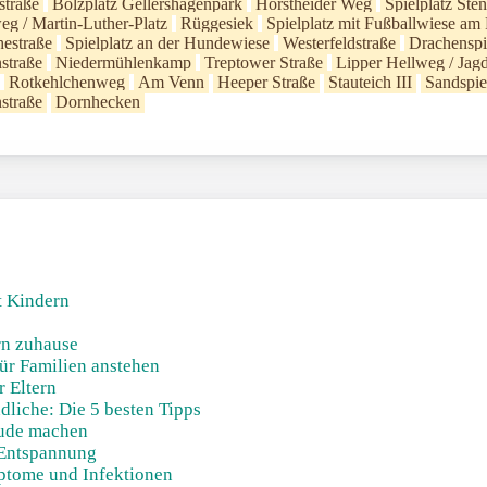
traße
Bolzplatz Gellershagenpark
Horstheider Weg
Spielplatz Ste
 / Martin-Luther-Platz
Rüggesiek
Spielplatz mit Fußballwiese a
hestraße
Spielplatz an der Hundewiese
Westerfeldstraße
Drachenspi
straße
Niedermühlenkamp
Treptower Straße
Lipper Hellweg / Ja
Rotkehlchenweg
Am Venn
Heeper Straße
Stauteich III
Sandspie
straße
Dornhecken
t Kindern
!
rn zuhause
ür Familien anstehen
r Eltern
liche: Die 5 besten Tipps
eude machen
Entspannung
ptome und Infektionen