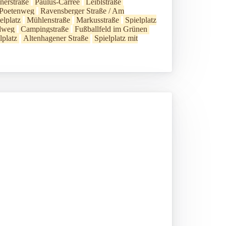
nnerstraße
Paulus-Carrée
Leiblstraße
m Poetenweg
Ravensberger Straße / Am
elplatz
Mühlenstraße
Markusstraße
Spielplatz
gdweg
Campingstraße
Fußballfeld im Grünen
lplatz
Altenhagener Straße
Spielplatz mit