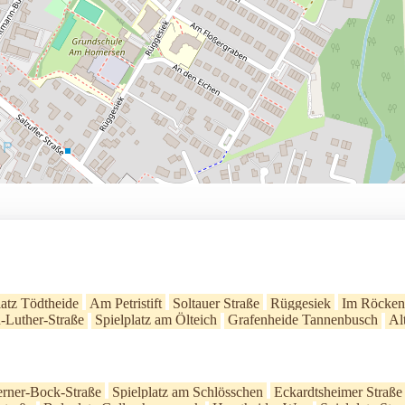
latz Tödtheide
Am Petristift
Soltauer Straße
Rüggesiek
Im Röcken
-Luther-Straße
Spielplatz am Ölteich
Grafenheide Tannenbusch
Al
rner-Bock-Straße
Spielplatz am Schlösschen
Eckardtsheimer Straße