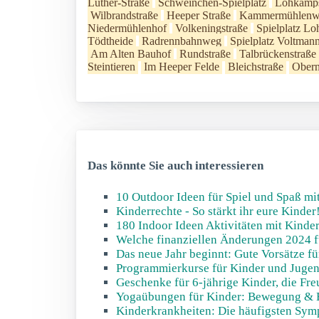
Luther-Straße
Schweinchen-Spielplatz
Lohkamps
Wilbrandstraße
Heeper Straße
Kammermühlenweg
Niedermühlenhof
Volkeningstraße
Spielplatz Lo
Tödtheide
Radrennbahnweg
Spielplatz Voltmann
Am Alten Bauhof
Rundstraße
Talbrückenstraße
Steintieren
Im Heeper Felde
Bleichstraße
Obern
Das könnte Sie auch interessieren
10 Outdoor Ideen für Spiel und Spaß mi
Kinderrechte - So stärkt ihr eure Kinder
180 Indoor Ideen Aktivitäten mit Kinde
Welche finanziellen Änderungen 2024 f
Das neue Jahr beginnt: Gute Vorsätze fü
Programmierkurse für Kinder und Jugend
Geschenke für 6-jährige Kinder, die Fr
Yogaübungen für Kinder: Bewegung & 
Kinderkrankheiten: Die häufigsten Sym