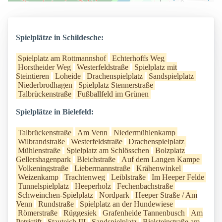
Spielplätze in Schildesche:
Spielplatz am Rottmannshof
Echterhoffs Weg
Horstheider Weg
Westerfeldstraße
Spielplatz mit
Steintieren
Loheide
Drachenspielplatz
Sandspielplatz
Niederbrodhagen
Spielplatz Stennerstraße
Talbrückenstraße
Fußballfeld im Grünen
Spielplätze in Bielefeld:
Talbrückenstraße
Am Venn
Niedermühlenkamp
Wilbrandstraße
Westerfeldstraße
Drachenspielplatz
Mühlenstraße
Spielplatz am Schlösschen
Bolzplatz
Gellershagenpark
Bleichstraße
Auf dem Langen Kampe
Volkeningstraße
Liebermannstraße
Krähenwinkel
Weizenkamp
Trachtenweg
Leiblstraße
Im Heeper Felde
Tunnelspielplatz
Heeperholz
Fechenbachstraße
Schweinchen-Spielplatz
Nordpark
Heeper Straße / Am
Venn
Rundstraße
Spielplatz an der Hundewiese
Römerstraße
Rüggesiek
Grafenheide Tannenbusch
Am
Petristift
Stauteich III
Sandspielplatz
Bielsteinstraße am