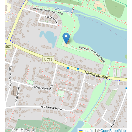
Leaflet
|
©
OpenStreetMap