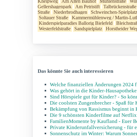
Kneipweg
Am Alten Bauhof
Mühlenstraße
Wil
Gellershagenpark
Am Petristift
Talbrückenstraße
Straße
Niederbrodhagen
Schweinchen-Spielplat
Soltauer Straße
Kammermühlenweg / Martin-Luth
Kinderspielparadies Ballorig Bielefeld
Bleichstra
Westerfeldstraße
Sandspielplatz
Horstheider We
Das könnte Sie auch interessieren
Welche finanziellen Änderungen 2024 f
Was gehört in die Kinder-Hausapotheke
Sind Hörspiele gut für Kinder? - So kö
Die coolsten Zungenbrecher - Spaß für 
Bekämpfung von Rassismus beginnt in K
Die 9 schönsten Kinderfilme auf Netflix
FamilienMomente by Kaufland - Euer Be
Private Kinderunfallversicherung - für 
Sonnenschutz im Winter: Warum Sonnens