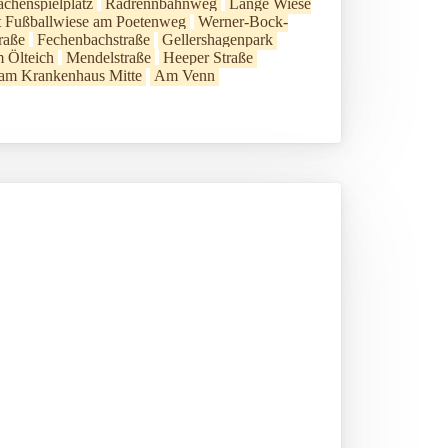
chenspielplatz
Radrennbahnweg
Lange Wiese
it Fußballwiese am Poetenweg
Werner-Bock-
raße
Fechenbachstraße
Gellershagenpark
m Ölteich
Mendelstraße
Heeper Straße
e am Krankenhaus Mitte
Am Venn