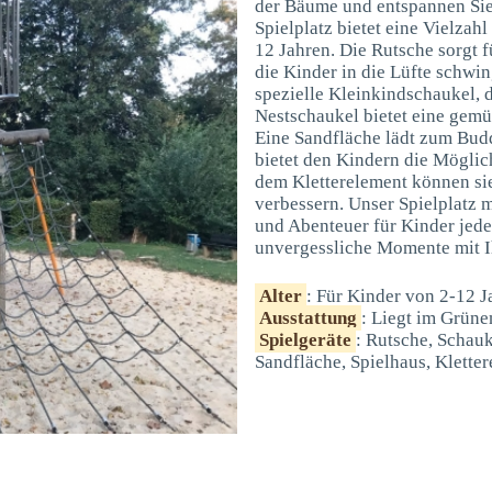
der Bäume und entspannen Sie
Spielplatz bietet eine Vielzah
12 Jahren. Die Rutsche sorgt
die Kinder in die Lüfte schwin
spezielle Kleinkindschaukel, 
Nestschaukel bietet eine gemü
Eine Sandfläche lädt zum Bud
bietet den Kindern die Möglich
dem Kletterelement können sie
verbessern. Unser Spielplatz m
und Abenteuer für Kinder jede
unvergessliche Momente mit I
Alter
: Für Kinder von 2-12 J
Ausstattung
: Liegt im Grüne
Spielgeräte
: Rutsche, Schau
Sandfläche, Spielhaus, Klette