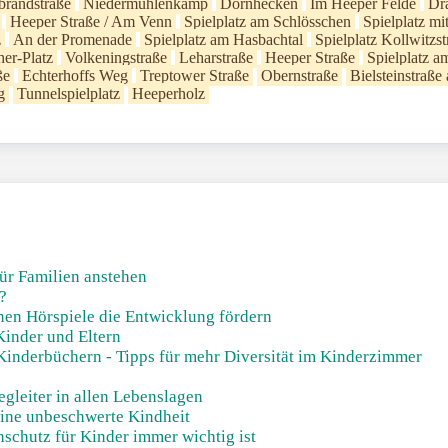
brandstraße
Niedermühlenkamp
Dornhecken
Im Heeper Felde
Dra
Heeper Straße / Am Venn
Spielplatz am Schlösschen
Spielplatz m
z
An der Promenade
Spielplatz am Hasbachtal
Spielplatz Kollwitzst
er-Platz
Volkeningstraße
Leharstraße
Heeper Straße
Spielplatz a
ße
Echterhoffs Weg
Treptower Straße
Obernstraße
Bielsteinstraß
g
Tunnelspielplatz
Heeperholz
ür Familien anstehen
?
nnen Hörspiele die Entwicklung fördern
Kinder und Eltern
inderbüchern - Tipps für mehr Diversität im Kinderzimmer
gleiter in allen Lebenslagen
eine unbeschwerte Kindheit
chutz für Kinder immer wichtig ist