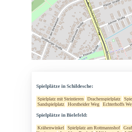
Spielplätze in Schildesche:
Spielplatz mit Steintieren
Drachenspielplatz
Spi
Sandspielplatz
Horstheider Weg
Echterhoffs We
Spielplätze in Bielefeld:
Krähenwinkel
Spielplatz am Rottmannshof
Graf