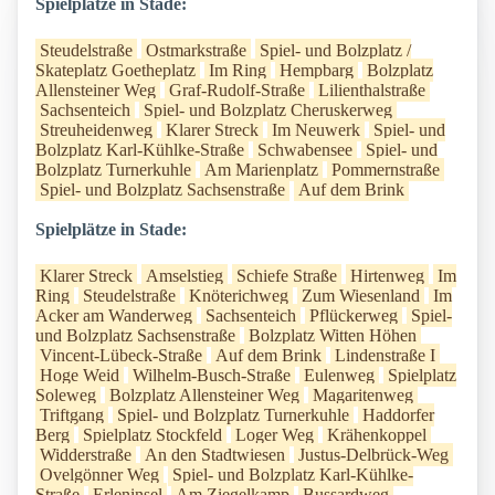
Spielplätze in Stade:
Steudelstraße
Ostmarkstraße
Spiel- und Bolzplatz /
Skateplatz Goetheplatz
Im Ring
Hempbarg
Bolzplatz
Allensteiner Weg
Graf-Rudolf-Straße
Lilienthalstraße
Sachsenteich
Spiel- und Bolzplatz Cheruskerweg
Streuheidenweg
Klarer Streck
Im Neuwerk
Spiel- und
Bolzplatz Karl-Kühlke-Straße
Schwabensee
Spiel- und
Bolzplatz Turnerkuhle
Am Marienplatz
Pommernstraße
Spiel- und Bolzplatz Sachsenstraße
Auf dem Brink
Spielplätze in Stade:
Klarer Streck
Amselstieg
Schiefe Straße
Hirtenweg
Im
Ring
Steudelstraße
Knöterichweg
Zum Wiesenland
Im
Acker am Wanderweg
Sachsenteich
Pflückerweg
Spiel-
und Bolzplatz Sachsenstraße
Bolzplatz Witten Höhen
Vincent-Lübeck-Straße
Auf dem Brink
Lindenstraße I
Hoge Weid
Wilhelm-Busch-Straße
Eulenweg
Spielplatz
Soleweg
Bolzplatz Allensteiner Weg
Magaritenweg
Triftgang
Spiel- und Bolzplatz Turnerkuhle
Haddorfer
Berg
Spielplatz Stockfeld
Loger Weg
Krähenkoppel
Widderstraße
An den Stadtwiesen
Justus-Delbrück-Weg
Ovelgönner Weg
Spiel- und Bolzplatz Karl-Kühlke-
Straße
Erleninsel
Am Ziegelkamp
Bussardweg