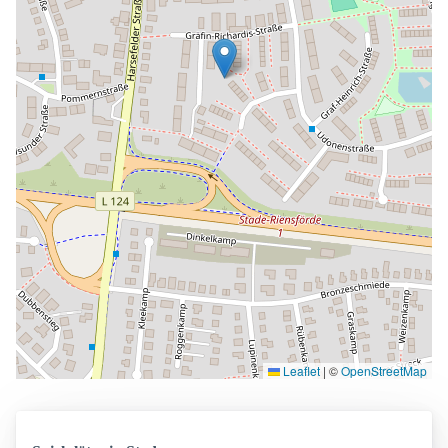
Leaflet
|
©
OpenStreetMap