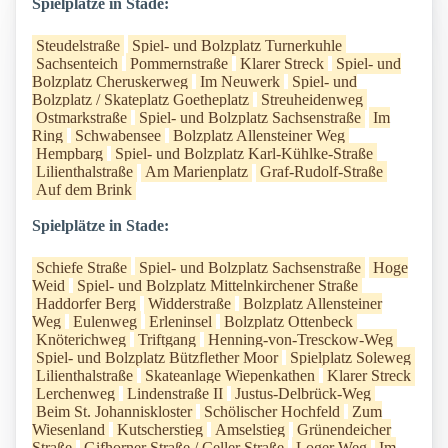
Spielplätze in Stade:
Steudelstraße
Spiel- und Bolzplatz Turnerkuhle
Sachsenteich
Pommernstraße
Klarer Streck
Spiel- und
Bolzplatz Cheruskerweg
Im Neuwerk
Spiel- und
Bolzplatz / Skateplatz Goetheplatz
Streuheidenweg
Ostmarkstraße
Spiel- und Bolzplatz Sachsenstraße
Im
Ring
Schwabensee
Bolzplatz Allensteiner Weg
Hempbarg
Spiel- und Bolzplatz Karl-Kühlke-Straße
Lilienthalstraße
Am Marienplatz
Graf-Rudolf-Straße
Auf dem Brink
Spielplätze in Stade:
Schiefe Straße
Spiel- und Bolzplatz Sachsenstraße
Hoge
Weid
Spiel- und Bolzplatz Mittelnkirchener Straße
Haddorfer Berg
Widderstraße
Bolzplatz Allensteiner
Weg
Eulenweg
Erleninsel
Bolzplatz Ottenbeck
Knöterichweg
Triftgang
Henning-von-Tresckow-Weg
Spiel- und Bolzplatz Bützflether Moor
Spielplatz Soleweg
Lilienthalstraße
Skateanlage Wiepenkathen
Klarer Streck
Lerchenweg
Lindenstraße II
Justus-Delbrück-Weg
Beim St. Johanniskloster
Schölischer Hochfeld
Zum
Wiesenland
Kutscherstieg
Amselstieg
Grünendeicher
Straße
Gifhorner Straße / Celler Straße
Loger Weg
Im