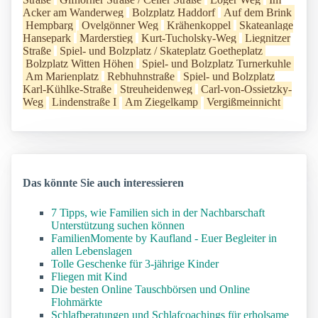
Acker am Wanderweg
Bolzplatz Haddorf
Auf dem Brink
Hempbarg
Ovelgönner Weg
Krähenkoppel
Skateanlage
Hansepark
Marderstieg
Kurt-Tucholsky-Weg
Liegnitzer
Straße
Spiel- und Bolzplatz / Skateplatz Goetheplatz
Bolzplatz Witten Höhen
Spiel- und Bolzplatz Turnerkuhle
Am Marienplatz
Rebhuhnstraße
Spiel- und Bolzplatz
Karl-Kühlke-Straße
Streuheidenweg
Carl-von-Ossietzky-
Weg
Lindenstraße I
Am Ziegelkamp
Vergißmeinnicht
Das könnte Sie auch interessieren
7 Tipps, wie Familien sich in der Nachbarschaft
Unterstützung suchen können
FamilienMomente by Kaufland - Euer Begleiter in
allen Lebenslagen
Tolle Geschenke für 3-jährige Kinder
Fliegen mit Kind
Die besten Online Tauschbörsen und Online
Flohmärkte
Schlafberatungen und Schlafcoachings für erholsame