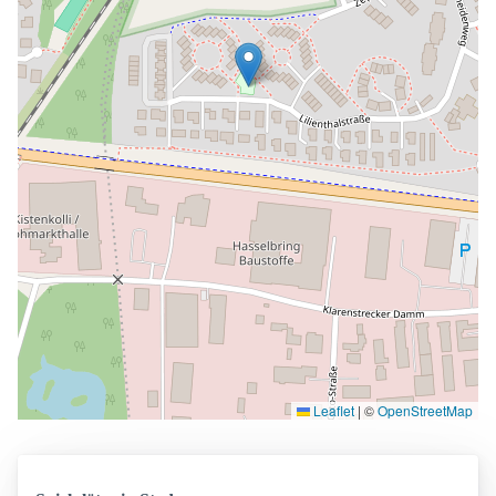
Leaflet
|
©
OpenStreetMap