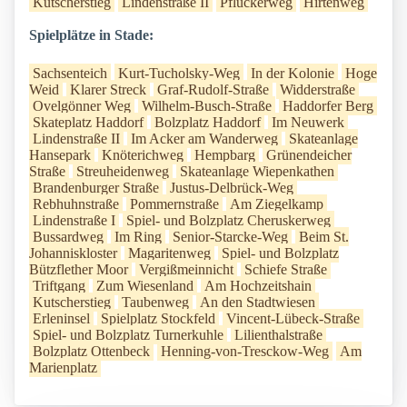
Kutscherstieg
Lindenstraße II
Pflückerweg
Hirtenweg
Spielplätze in Stade:
Sachsenteich
Kurt-Tucholsky-Weg
In der Kolonie
Hoge
Weid
Klarer Streck
Graf-Rudolf-Straße
Widderstraße
Ovelgönner Weg
Wilhelm-Busch-Straße
Haddorfer Berg
Skateplatz Haddorf
Bolzplatz Haddorf
Im Neuwerk
Lindenstraße II
Im Acker am Wanderweg
Skateanlage
Hansepark
Knöterichweg
Hempbarg
Grünendeicher
Straße
Streuheidenweg
Skateanlage Wiepenkathen
Brandenburger Straße
Justus-Delbrück-Weg
Rebhuhnstraße
Pommernstraße
Am Ziegelkamp
Lindenstraße I
Spiel- und Bolzplatz Cheruskerweg
Bussardweg
Im Ring
Senior-Starcke-Weg
Beim St.
Johanniskloster
Magaritenweg
Spiel- und Bolzplatz
Bützflether Moor
Vergißmeinnicht
Schiefe Straße
Triftgang
Zum Wiesenland
Am Hochzeitshain
Kutscherstieg
Taubenweg
An den Stadtwiesen
Erleninsel
Spielplatz Stockfeld
Vincent-Lübeck-Straße
Spiel- und Bolzplatz Turnerkuhle
Lilienthalstraße
Bolzplatz Ottenbeck
Henning-von-Tresckow-Weg
Am
Marienplatz