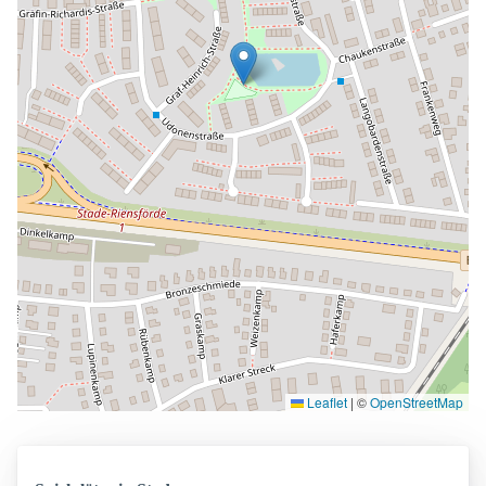
Leaflet
|
©
OpenStreetMap