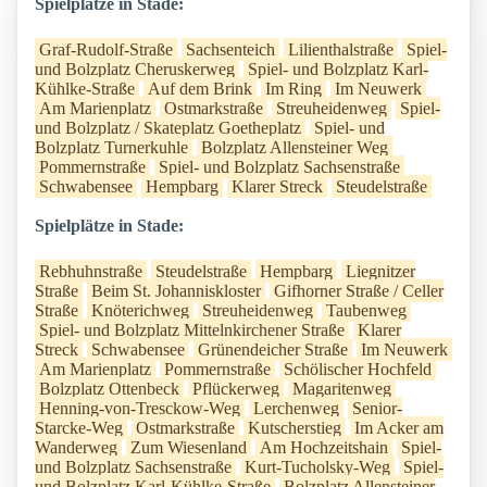
Spielplätze in Stade:
Graf-Rudolf-Straße
Sachsenteich
Lilienthalstraße
Spiel-
und Bolzplatz Cheruskerweg
Spiel- und Bolzplatz Karl-
Kühlke-Straße
Auf dem Brink
Im Ring
Im Neuwerk
Am Marienplatz
Ostmarkstraße
Streuheidenweg
Spiel-
und Bolzplatz / Skateplatz Goetheplatz
Spiel- und
Bolzplatz Turnerkuhle
Bolzplatz Allensteiner Weg
Pommernstraße
Spiel- und Bolzplatz Sachsenstraße
Schwabensee
Hempbarg
Klarer Streck
Steudelstraße
Spielplätze in Stade:
Rebhuhnstraße
Steudelstraße
Hempbarg
Liegnitzer
Straße
Beim St. Johanniskloster
Gifhorner Straße / Celler
Straße
Knöterichweg
Streuheidenweg
Taubenweg
Spiel- und Bolzplatz Mittelnkirchener Straße
Klarer
Streck
Schwabensee
Grünendeicher Straße
Im Neuwerk
Am Marienplatz
Pommernstraße
Schölischer Hochfeld
Bolzplatz Ottenbeck
Pflückerweg
Magaritenweg
Henning-von-Tresckow-Weg
Lerchenweg
Senior-
Starcke-Weg
Ostmarkstraße
Kutscherstieg
Im Acker am
Wanderweg
Zum Wiesenland
Am Hochzeitshain
Spiel-
und Bolzplatz Sachsenstraße
Kurt-Tucholsky-Weg
Spiel-
und Bolzplatz Karl-Kühlke-Straße
Bolzplatz Allensteiner