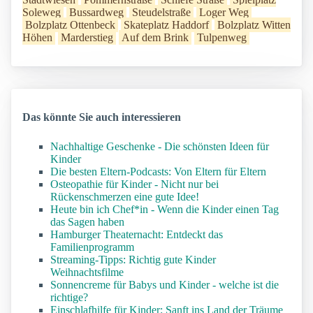
Soleweg
Bussardweg
Steudelstraße
Loger Weg
Bolzplatz Ottenbeck
Skateplatz Haddorf
Bolzplatz Witten
Höhen
Marderstieg
Auf dem Brink
Tulpenweg
Das könnte Sie auch interessieren
Nachhaltige Geschenke - Die schönsten Ideen für
Kinder
Die besten Eltern-Podcasts: Von Eltern für Eltern
Osteopathie für Kinder - Nicht nur bei
Rückenschmerzen eine gute Idee!
Heute bin ich Chef*in - Wenn die Kinder einen Tag
das Sagen haben
Hamburger Theaternacht: Entdeckt das
Familienprogramm
Streaming-Tipps: Richtig gute Kinder
Weihnachtsfilme
Sonnencreme für Babys und Kinder - welche ist die
richtige?
Einschlafhilfe für Kinder: Sanft ins Land der Träume