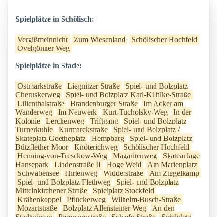
Spielplätze in Schölisch:
Vergißmeinnicht
Zum Wiesenland
Schölischer Hochfeld
Ovelgönner Weg
Spielplätze in Stade:
Ostmarkstraße
Liegnitzer Straße
Spiel- und Bolzplatz
Cheruskerweg
Spiel- und Bolzplatz Karl-Kühlke-Straße
Lilienthalstraße
Brandenburger Straße
Im Acker am
Wanderweg
Im Neuwerk
Kurt-Tucholsky-Weg
In der
Kolonie
Lerchenweg
Triftgang
Spiel- und Bolzplatz
Turnerkuhle
Kurmarckstraße
Spiel- und Bolzplatz /
Skateplatz Goetheplatz
Hempbarg
Spiel- und Bolzplatz
Bützflether Moor
Knöterichweg
Schölischer Hochfeld
Henning-von-Tresckow-Weg
Magaritenweg
Skateanlage
Hansepark
Lindenstraße II
Hoge Weid
Am Marienplatz
Schwabensee
Hirtenweg
Widderstraße
Am Ziegelkamp
Spiel- und Bolzplatz Flethweg
Spiel- und Bolzplatz
Mittelnkirchener Straße
Spielplatz Stockfeld
Krähenkoppel
Pflückerweg
Wilhelm-Busch-Straße
Mozartstraße
Bolzplatz Allensteiner Weg
An den
Stadtwiesen
Pommernstraße
Schiefe Straße
Spielplatz