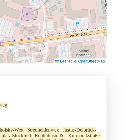
Leaflet
|
©
OpenStreetMap
hweg
cholsky-Weg
Streuheidenweg
Justus-Delbrück-
lplatz Stockfeld
Rebhuhnstraße
Kurmarckstraße