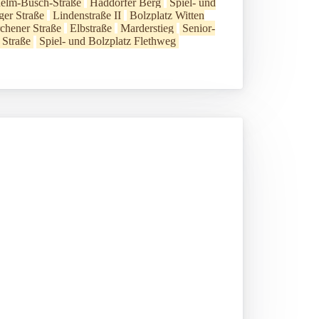
elm-Busch-Straße
Haddorfer Berg
Spiel- und
er Straße
Lindenstraße II
Bolzplatz Witten
rchener Straße
Elbstraße
Marderstieg
Senior-
 Straße
Spiel- und Bolzplatz Flethweg