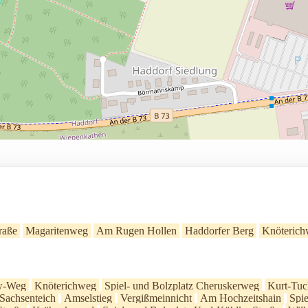
raße
Magaritenweg
Am Rugen Hollen
Haddorfer Berg
Knöteric
w-Weg
Knöterichweg
Spiel- und Bolzplatz Cheruskerweg
Kurt-Tu
Sachsenteich
Amselstieg
Vergißmeinnicht
Am Hochzeitshain
Spie