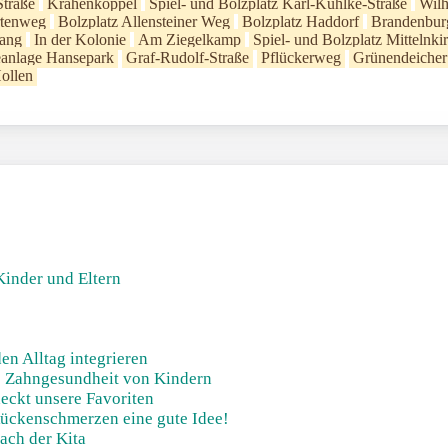
traße
Krähenkoppel
Spiel- und Bolzplatz Karl-Kühlke-Straße
Wilh
rtenweg
Bolzplatz Allensteiner Weg
Bolzplatz Haddorf
Brandenburg
gang
In der Kolonie
Am Ziegelkamp
Spiel- und Bolzplatz Mittelnki
eanlage Hansepark
Graf-Rudolf-Straße
Pflückerweg
Grünendeicher
ollen
Kinder und Eltern
en Alltag integrieren
ie Zahngesundheit von Kindern
eckt unsere Favoriten
 Rückenschmerzen eine gute Idee!
ach der Kita