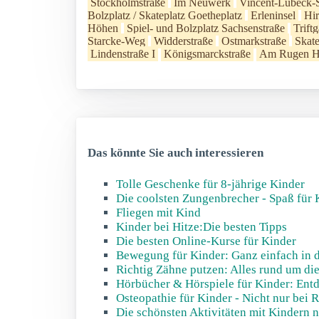
Stockholmstraße
Im Neuwerk
Vincent-Lübeck-S
Bolzplatz / Skateplatz Goetheplatz
Erleninsel
Hi
Höhen
Spiel- und Bolzplatz Sachsenstraße
Trift
Starcke-Weg
Widderstraße
Ostmarkstraße
Skat
Lindenstraße I
Königsmarckstraße
Am Rugen H
Das könnte Sie auch interessieren
Tolle Geschenke für 8-jährige Kinder
Die coolsten Zungenbrecher - Spaß für 
Fliegen mit Kind
Kinder bei Hitze:Die besten Tipps
Die besten Online-Kurse für Kinder
Bewegung für Kinder: Ganz einfach in d
Richtig Zähne putzen: Alles rund um d
Hörbücher & Hörspiele für Kinder: Entd
Osteopathie für Kinder - Nicht nur bei
Die schönsten Aktivitäten mit Kindern n