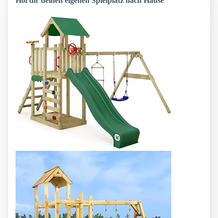
Hol dir deinen eigenen Spielplatz nach Hause