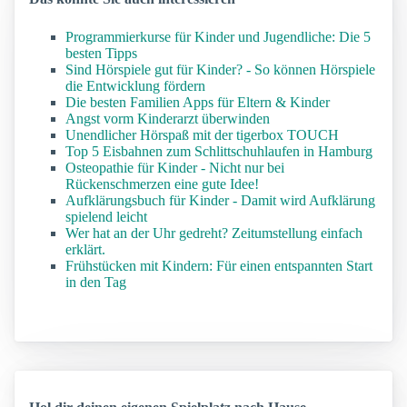
Programmierkurse für Kinder und Jugendliche: Die 5
besten Tipps
Sind Hörspiele gut für Kinder? - So können Hörspiele
die Entwicklung fördern
Die besten Familien Apps für Eltern & Kinder
Angst vorm Kinderarzt überwinden
Unendlicher Hörspaß mit der tigerbox TOUCH
Top 5 Eisbahnen zum Schlittschuhlaufen in Hamburg
Osteopathie für Kinder - Nicht nur bei
Rückenschmerzen eine gute Idee!
Aufklärungsbuch für Kinder - Damit wird Aufklärung
spielend leicht
Wer hat an der Uhr gedreht? Zeitumstellung einfach
erklärt.
Frühstücken mit Kindern: Für einen entspannten Start
in den Tag