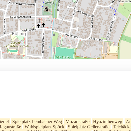
ertel
Spielplatz Lembacher Weg
Mozartstraße
Hyazinthenweg
An
Hegaustraße
Waldspielplatz Spöck
Spielplatz Gellerstraße
Teichäck