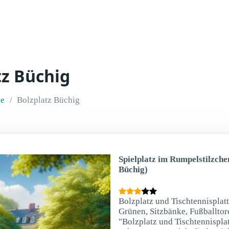
tz Büchig
ee
Bolzplatz Büchig
Spielplatz im Rumpelstilzche
Büchig)
Bolzplatz und Tischtennisplat
Grünen, Sitzbänke, Fußballtore
"Bolzplatz und Tischtennispl