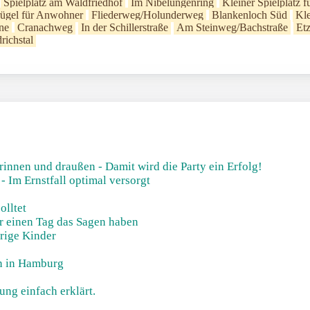
Spielplatz am Waldfriedhof
Im Nibelungenring
Kleiner Spielplatz 
ügel für Anwohner
Fliederweg/Holunderweg
Blankenloch Süd
Kle
ne
Cranachweg
In der Schillerstraße
Am Steinweg/Bachstraße
Etz
richstal
drinnen und draußen - Damit wird die Party ein Erfolg!
 Im Ernstfall optimal versorgt
olltet
r einen Tag das Sagen haben
rige Kinder
n in Hamburg
ung einfach erklärt.