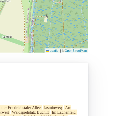
Leaflet
|
©
OpenStreetMap
 der Friedrichstaler Allee
Jasminweg
Am
erweg
Waldspielplatz Büchig
Im Lachenfeld