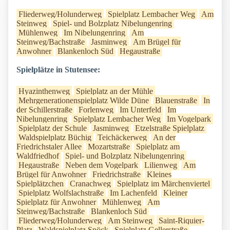
Fliederweg/Holunderweg
Spielplatz Lembacher Weg
Am
Steinweg
Spiel- und Bolzplatz Nibelungenring
Mühlenweg
Im Nibelungenring
Am
Steinweg/Bachstraße
Jasminweg
Am Brügel für
Anwohner
Blankenloch Süd
Hegaustraße
Spielplätze in Stutensee:
Hyazinthenweg
Spielplatz an der Mühle
Mehrgenerationenspielplatz Wilde Düne
Blauenstraße
In
der Schillerstraße
Forlenweg
Im Unterfeld
Im
Nibelungenring
Spielplatz Lembacher Weg
Im Vogelpark
Spielplatz der Schule
Jasminweg
Etzelstraße Spielplatz
Waldspielplatz Büchig
Teichäckerweg
An der
Friedrichstaler Allee
Mozartstraße
Spielplatz am
Waldfriedhof
Spiel- und Bolzplatz Nibelungenring
Hegaustraße
Neben dem Vogelpark
Lilienweg
Am
Brügel für Anwohner
Friedrichstraße
Kleines
Spielplätzchen
Cranachweg
Spielplatz im Märchenviertel
Spielplatz Wolfslachstraße
Im Lachenfeld
Kleiner
Spielplatz für Anwohner
Mühlenweg
Am
Steinweg/Bachstraße
Blankenloch Süd
Fliederweg/Holunderweg
Am Steinweg
Saint-Riquier-
Platz
Waldspielplatz Spöck
Spielplatz Gellerstraße