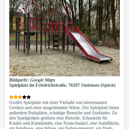
Bildquelle: Google Maps
Spielplatz im Friedrichstraße, 76297 Stutensee (Spöck)
Großer Spielplatz mit einer Vielzahl von interessanten
Geräten und einer ausgedehnten Wiese. Der Spielplatz bietet
außerdem Parkplätze, schattige Bereiche und Sitzbänke. Zu
den Spielgeräten gehören eine Rutsche, Schaukeln für
Kinder und Kleinkinder, eine Nestschaukel, eine Sandfläche,
ein Spielhaus, eine Wippe, ein Federwippgerät, ein Dreh-